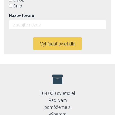
Emos
Orno
Názov tovaru
Vyhľadať svietidlá
104 000 svietidiel.
Radi vám
pomôžeme s
výberom