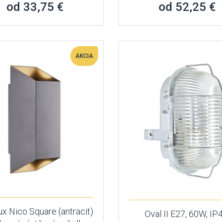
od 33,75 €
od 52,25 €
AKCIA
x Nico Square (antracit)
Oval II E27, 60W, IP