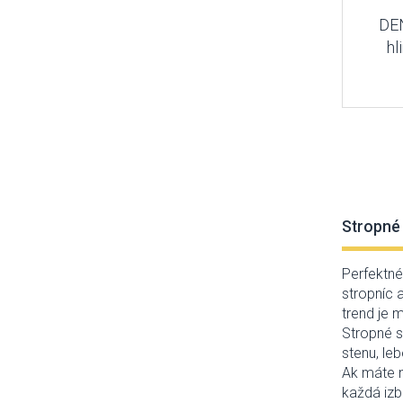
DEN
hl
Stropné 
Perfektné
stropníc 
trend je 
Stropné s
stenu, le
Ak máte n
každá iz