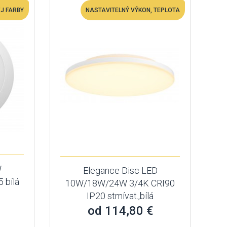
EJ FARBY
NASTAVITELNÝ VÝKON, TEPLOTA
W
Elegance Disc LED
 bílá
10W/18W/24W 3/4K CRI90
IP20 stmívat.,bílá
od 114,80 €