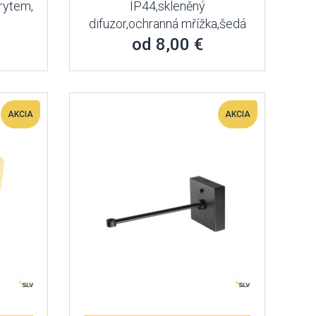
rytem,
IP44,skleněný
difuzor,ochranná mřížka,šedá
od 8,00 €
AKCIA
AKCIA