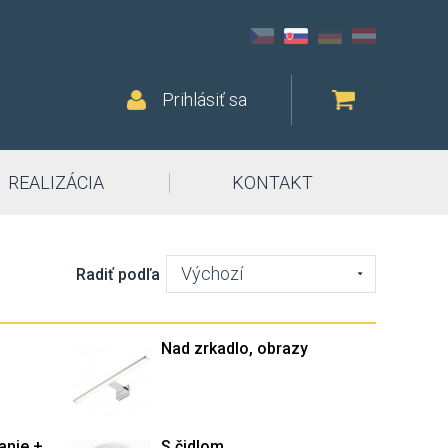
Prihlásiť sa
REALIZÁCIA
KONTAKT
Výchozí
Radiť podľa
Nad zrkadlo, obrazy
anie +
S čidlom