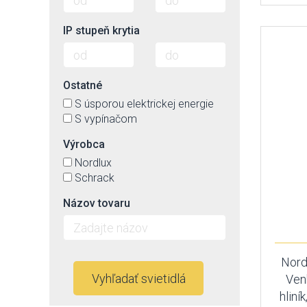
IP stupeň krytia
Ostatné
S úsporou elektrickej energie
S vypínačom
Výrobca
Nordlux
Schrack
Názov tovaru
Nord
Vyhľadať svietidlá
Ven
hliní