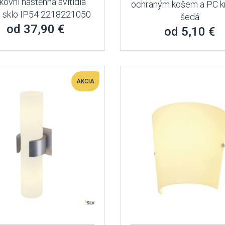
kovní nástěnná svítidla
ochraným košem a PC k
k, sklo IP54 2218221050
šedá
od 37,90 €
od 5,10 €
AKCIA