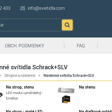
2 433
info@svietidla.com
Hľadať
OBCH. PODMIENKY
FAQ
nné svítidla Schrack+SLV
>
Stropné a nástenné
>
Nástěnné svítidla Schrack+SLV
Na strop, stenu
Na stenu
LED modul vyměnitelný -
Emithor
Na strop - malé LED
Na diaľkové ovlád