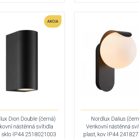
AKCIA
lux Dion Double (černá)
Nordlux Dalius (čern
kovní nástěnná svítidla
Venkovní nástěnná svít
k, sklo IP44 2518021003
plast, kov IP44 24182