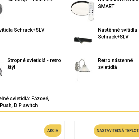
SMART
vítidla Schrack+SLV
Nástěnné svítidla
Schrack+SLV
Stropné svietidlá - retro
Retro nástenné
štýl
svietidlá
ľné svietidlá: Fázové,
 Push, DIP switch
AKCIA
NASTAVITEĽNÁ TEPLOT