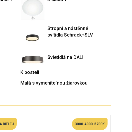
Stropní a nástěnné
svítidla Schrack+SLV
Svietidlá na DALI
K posteli
Malá s vymeniteľnou žiarovkou
A BIELEJ
3000-4000-5700K