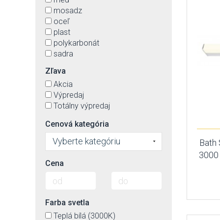
mosadz
oceľ
plast
polykarbonát
sadra
sklo
Zľava
Akcia
Výpredaj
Totálny výpredaj
Cenová kategória
Vyberte kategóriu
Bath 
3000 
Cena
Farba svetla
Teplá bílá (3000K)