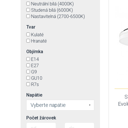
Neutrální bílá (4000K)
Studená bílá (6000K)
Nastavitelná (2700-6500K)
Tvar
Kulaté
Hranaté
Objímka
E14
E27
G9
GU10
R7s
Napätie
S
Evol
Vyberte napätie
Počet žárovek