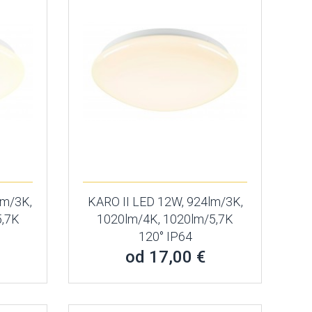
lm/3K,
KARO II LED 12W, 924lm/3K,
5,7K
1020lm/4K, 1020lm/5,7K
120° IP64
od 17,00 €