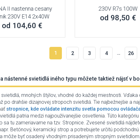
A II nastenna cesany
230V R7s 100W
inik 230V E14 2x40W
od 98,50 €
od 104,60 €
1
…
2
3
4
26
a nástenné svietidlá iného typu môžete taktiež nájsť v bo
 svietidlá, mnohých štýlov, vhodné do každej miestnosti. Vďaka 
až po drahšie dizajnovej stropoch svietidlá. Tie najbežnejšie a
mať
stropnice, kde ovládate intenzitu svetla pomocou ovládača 
vietidlá patria medzi najpoužívanejšie osvetlenia. Túto kategóri
bo sa tu zameriavame na tzv. Stropnice. Zvesené svietidlá nájde
apr. Betónový, keramický strop a potrebujete určitú podchodnú v
ba môže byť osadený vhodným prisadeným stropným svietidlom