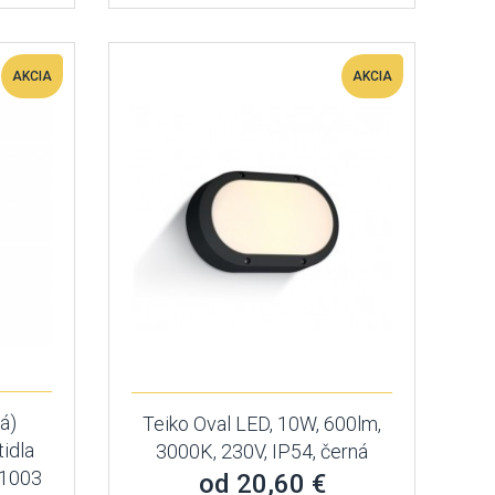
AKCIA
AKCIA
á)
Teiko Oval LED, 10W, 600lm,
idla
3000K, 230V, IP54, černá
71003
od 20,60 €