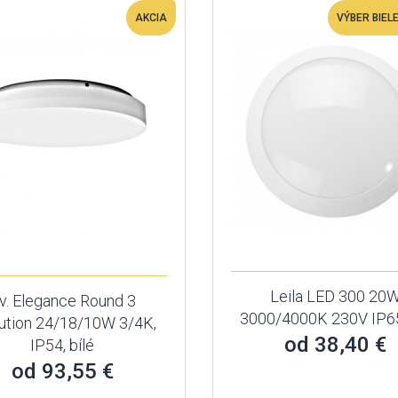
AKCIA
VÝBER BIEL
Leila LED 300 20
v. Elegance Round 3
3000/4000K 230V IP65
ution 24/18/10W 3/4K,
od 38,40 €
IP54, bílé
od 93,55 €