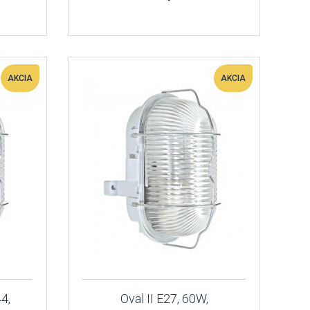
AKCIA
AKCIA
44,
Oval II E27, 60W,