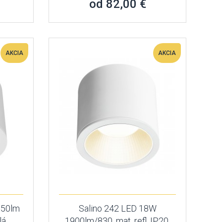
od 82,00 €
AKCIA
AKCIA
050lm
Salino 242 LED 18W
lá
1900lm/830, mat. refl. IP20,