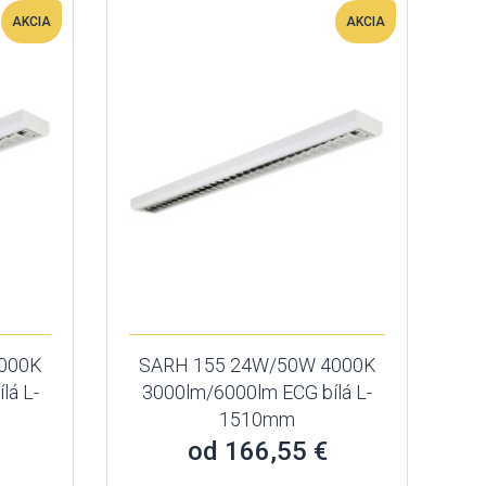
AKCIA
AKCIA
000K
SARH 155 24W/50W 4000K
lá L-
3000lm/6000lm ECG bílá L-
1510mm
od 166,55 €