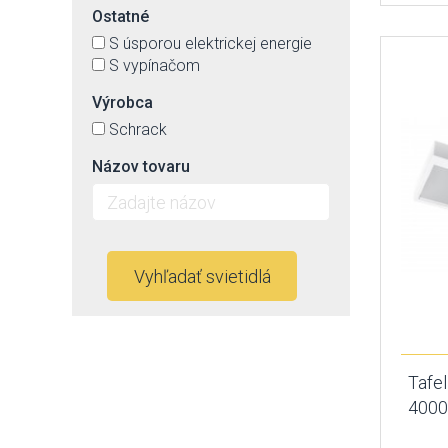
Ostatné
S úsporou elektrickej energie
S vypínačom
Výrobca
Schrack
Názov tovaru
Vyhľadať svietidlá
Tafe
4000