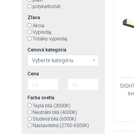
polykarbonát
Zľava
Akcia
Výpredaj
Totálny výpredaj
Cenová kategória
Vyberte kategóriu
Cena
SIGHT
sv
Farba svetla
Teplá bílá (3000K)
Neutrální bílá (4000K)
Studená bílá (6000K)
Nastavitelná (2700-6500K)