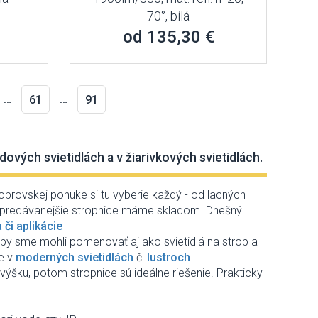
70°, bílá
od 135,30 €
…
…
61
91
dových svietidlách a v žiarivkových svietidlách.
obrovskej ponuke si tu vyberie každý - od lacných
 najpredávanejšie stropnice máme skladom. Dnešný
či aplikácie
u by sme mohli pomenovať aj ako svietidlá na strop a
te v
moderných svietidlách
či
lustroch
.
ýšku, potom stropnice sú ideálne riešenie. Prakticky
.