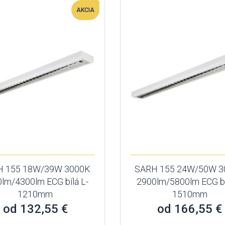
AKCIA
H 155 18W/39W 3000K
SARH 155 24W/50W 3
lm/4300lm ECG bílá L-
2900lm/5800lm ECG bí
1210mm
1510mm
od 132,55 €
od 166,55 €