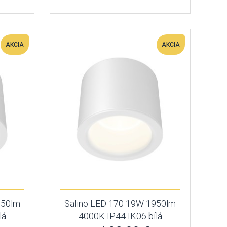
AKCIA
AKCIA
850lm
Salino LED 170 19W 1950lm
lá
4000K IP44 IK06 bílá