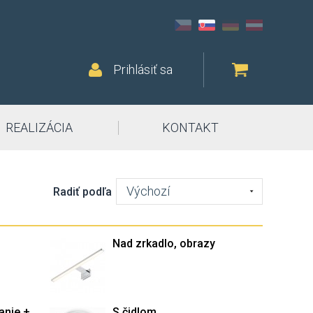
Prihlásiť sa
REALIZÁCIA
KONTAKT
Výchozí
Radiť podľa
Nad zrkadlo, obrazy
anie +
S čidlom