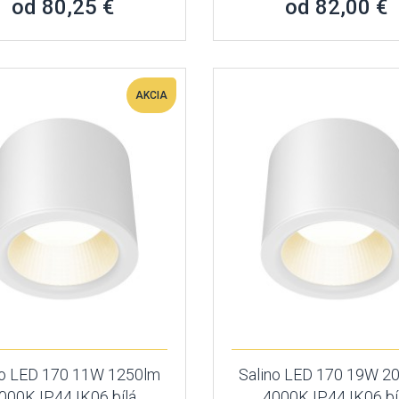
od 80,25 €
od 82,00 €
AKCIA
no LED 170 11W 1250lm
Salino LED 170 19W 2
000K IP44 IK06 bílá
4000K IP44 IK06 bí