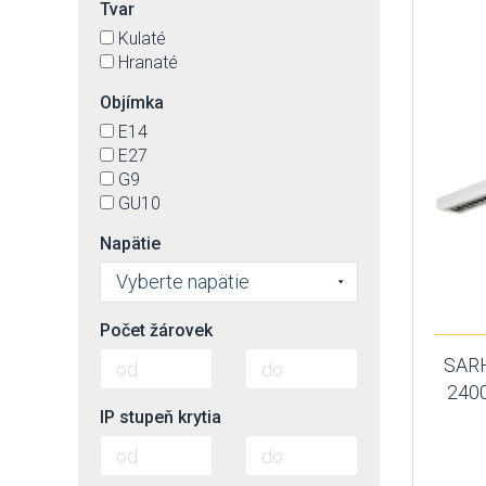
Tvar
Kulaté
Hranaté
Objímka
E14
E27
G9
GU10
Napätie
Vyberte napätie
Počet žárovek
SAR
2400
IP stupeň krytia