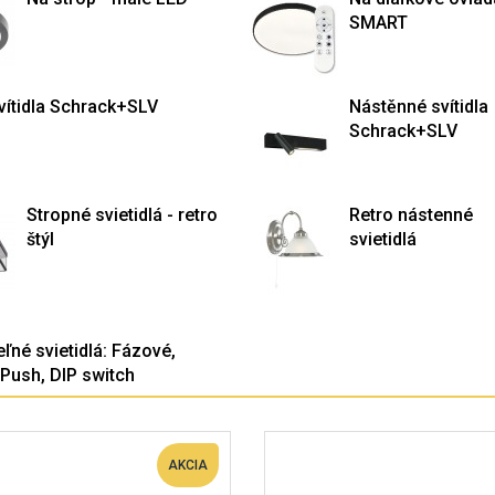
SMART
vítidla Schrack+SLV
Nástěnné svítidla
Schrack+SLV
Stropné svietidlá - retro
Retro nástenné
štýl
svietidlá
ľné svietidlá: Fázové,
 Push, DIP switch
AKCIA