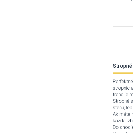
Stropné 
Perfektné
stropníc 
trend je 
Stropné s
stenu, le
Ak máte n
každá iz
Do chodie