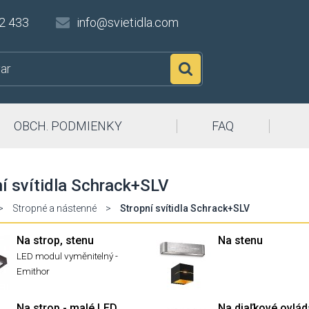
2 433
info@svietidla.com
Hľadať
OBCH. PODMIENKY
FAQ
í svítidla Schrack+SLV
>
Stropné a nástenné
>
Stropní svítidla Schrack+SLV
Na strop, stenu
Na stenu
LED modul vyměnitelný -
Emithor
Na strop - malé LED
Na diaľkové ovlád