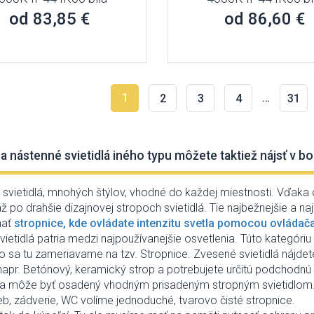
od 83,85 €
od 86,60 €
1
…
2
3
4
31
a nástenné svietidlá iného typu môžete taktiež nájsť v bo
 svietidlá, mnohých štýlov, vhodné do každej miestnosti. Vďaka 
až po drahšie dizajnovej stropoch svietidlá. Tie najbežnejšie a
mať
stropnice, kde ovládate intenzitu svetla pomocou ovládača 
vietidlá patria medzi najpoužívanejšie osvetlenia. Túto kategóri
bo sa tu zameriavame na tzv. Stropnice. Zvesené svietidlá nájde
apr. Betónový, keramický strop a potrebujete určitú podchodnú v
ba môže byť osadený vhodným prisadeným stropným svietidlom
b, zádverie, WC volíme jednoduché, tvarovo čisté stropnice.