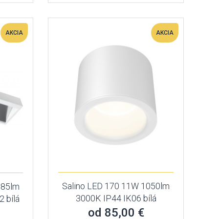
AKCIA
AKCIA
Salino LED 170 11W 1050lm
985lm
3000K IP44 IK06 bílá
 bílá
od 85,00 €