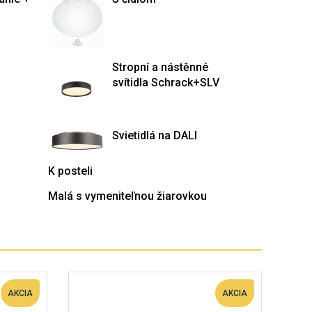
Stropní a nástěnné
svítidla Schrack+SLV
Svietidlá na DALI
K posteli
Malá s vymeniteľnou žiarovkou
AKCIA
AKCIA