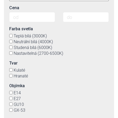
Cena
Farba svetla
Teplá bílá (3000K)
Neutrální bílá (4000K)
Studená bílá (6000K)
Nastavitelná (2700-6500K)
Tvar
Kulaté
Hranaté
Objímka
E14
E27
GU10
GX-53