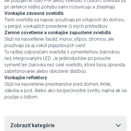
Ak použijeme čidlo PIR alebo svietidlo s čidlom, svietidlá sa
pri detekcii nášho pohybu sami rozsvecujú a zhasínajú.
Vonkajšie závesné svietidlá
Tieto svietidlá sa najviac používajú pri vstupoch do domov,
u pergol, vonkajších posedenie či iných prístreškov.
Zemné osvetlenie a vonkajšie zapustené svietidlá
Slúži na nasvetlenie fasád, múrov, stĺpov, stromov, ale
používajú sa aj vokol príjazdových ciest
Tu radšej odporúčam svietidlá s vymeniteľnou žiarovkou
než integrovanými LED. Je jednoduchšie pri poruche
vymeniť len žiarovku než celé svietidlo, ktoré býva zpravida
zabetónovanie alebo obložené dlažbou.
Vonkajšie reflektory
Slúži na nasvietenie priestranstve pred domen, ihrísk,
zákutia a pod. Alebo ako bezpečnostné svetlo, najmä ak sa
použije s čidlom.
Zobraziť kategórie