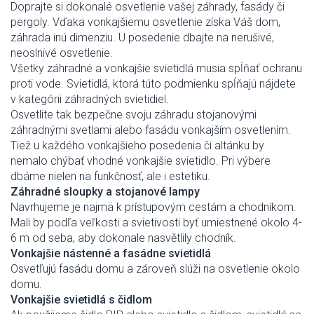
Doprajte si dokonalé osvetlenie vašej záhrady, fasády či
pergoly. Vďaka vonkajšiemu osvetlenie získa Váš dom,
záhrada inú dimenziu. U posedenie dbajte na nerušivé,
neoslnivé osvetlenie.
Všetky záhradné a vonkajšie svietidlá musia spĺňať ochranu
proti vode. Svietidlá, ktorá túto podmienku spĺňajú nájdete
v kategórii záhradných svietidiel.
Osvetlite tak bezpečne svoju záhradu stojanovými
záhradnými svetlami alebo fasádu vonkajším osvetlením.
Tiež u každého vonkajšieho posedenia či altánku by
nemalo chýbať vhodné vonkajšie svietidlo. Pri výbere
dbáme nielen na funkčnosť, ale i estetiku.
Záhradné sloupky a stojanové lampy
Navrhujeme je najmä k prístupovým cestám a chodníkom.
Mali by podľa veľkosti a svietivosti byť umiestnené okolo 4-
6 m od seba, aby dokonale nasvětlily chodník.
Vonkajšie nástenné a fasádne svietidlá
Osvetľujú fasádu domu a zároveň slúži na osvetlenie okolo
domu.
Vonkajšie svietidlá s čidlom