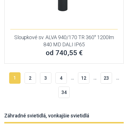
Sloupkové sv. ALVA 940/170 TR 360° 1200lm
840 MD DALI IP65
od 740,55 €
1
…
…
…
2
3
4
12
23
34
Záhradné svietidlá, vonkajšie svietidlá