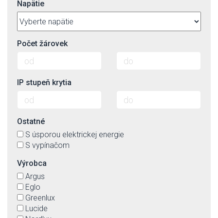
Napätie
Počet žárovek
IP stupeň krytia
Ostatné
S úsporou elektrickej energie
S vypínačom
Výrobca
Argus
Eglo
Greenlux
Lucide