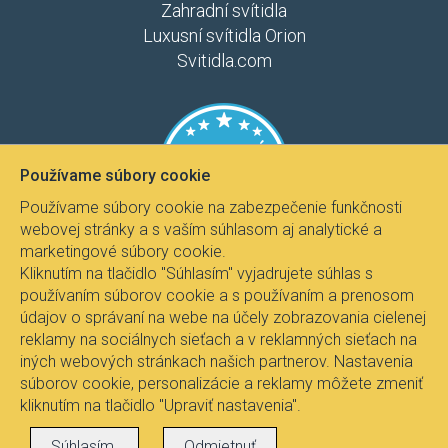
Zahradní svítidla
Luxusní svítidla Orion
Svitidla.com
Používame súbory cookie
Používame súbory cookie na zabezpečenie funkčnosti
webovej stránky a s vaším súhlasom aj analytické a
marketingové súbory cookie.
Kliknutím na tlačidlo "Súhlasím" vyjadrujete súhlas s
používaním súborov cookie a s používaním a prenosom
údajov o správaní na webe na účely zobrazovania cielenej
reklamy na sociálnych sieťach a v reklamných sieťach na
iných webových stránkach našich partnerov. Nastavenia
súborov cookie, personalizácie a reklamy môžete zmeniť
kliknutím na tlačidlo "Upraviť nastavenia".
Všetky práva vyhradené © 2017
Svietidla.com
, Ing.
Súhlasím.
Odmietnuť