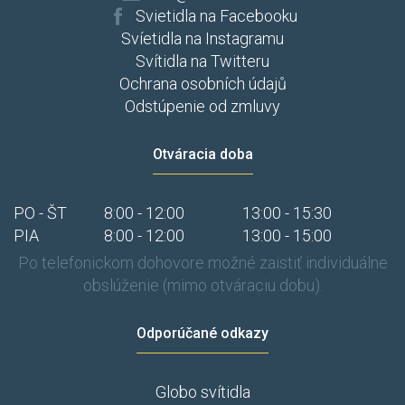
Svietidla na Facebooku
Svíetidla na Instagramu
Svítidla na Twitteru
Ochrana osobních údajů
Odstúpenie od zmluvy
Otváracia doba
PO - ŠT
8:00 - 12:00
13:00 - 15:30
PIA
8:00 - 12:00
13:00 - 15:00
Po telefonickom dohovore možné zaistiť individuálne
obslúženie (mimo otváraciu dobu).
Odporúčané odkazy
Globo svítidla