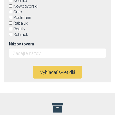
Nordlux
Nowodvorski
Orno
Paulmann
Rabalux
Reality
Schrack
Názov tovaru
Vyhľadať svietidlá