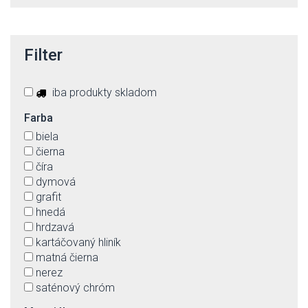
Filter
iba produkty skladom
Farba
biela
čierna
číra
dymová
grafit
hnedá
hrdzavá
kartáčovaný hliník
matná čierna
nerez
saténový chróm
strieborná