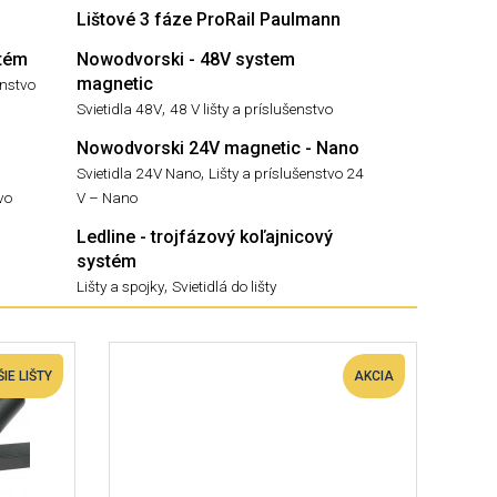
Lištové 3 fáze ProRail Paulmann
stém
Nowodvorski - 48V system
magnetic
enstvo
,
Svietidla 48V
48 V lišty a príslušenstvo
Nowodvorski 24V magnetic - Nano
,
Svietidla 24V Nano
Lišty a príslušenstvo 24
tvo
V – Nano
Ledline - trojfázový koľajnicový
systém
,
Lišty a spojky
Svietidlá do lišty
IE LIŠTY
AKCIA