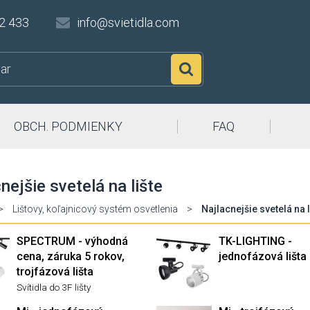
2 433
info@svietidla.com
Hľadať
OBCH. PODMIENKY
FAQ
nejšie svetelá na lište
>
Lištovy, koľajnicový systém osvetlenia
>
Najlacnejšie svetelá na l
SPECTRUM - výhodná
TK-LIGHTING -
cena, záruka 5 rokov,
jednofázová lišta
trojfázová lišta
Svítidla do 3F lišty