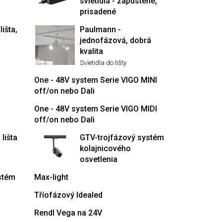
svietidlá - zapustené,
prisadené
lišta,
Paulmann -
jednofázová, dobrá
kvalita
Svietidla do lišty
One - 48V system Serie VIGO MINI
off/on nebo Dali
One - 48V system Serie VIGO MIDI
off/on nebo Dali
lišta
GTV-trojfázový systém
kolajnicového
osvetlenia
stém
Max-light
Tříofázový Idealed
Rendl Vega na 24V