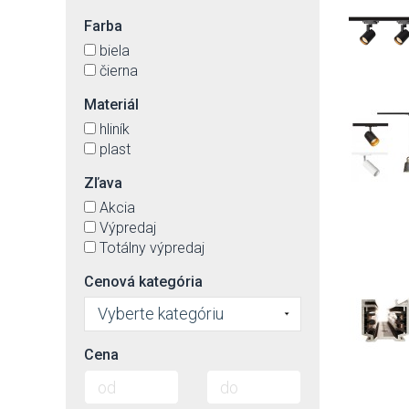
Farba
biela
čierna
Materiál
hliník
plast
Zľava
Akcia
Výpredaj
Totálny výpredaj
Cenová kategória
Vyberte kategóriu
Cena