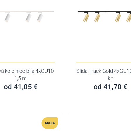
vá kolejnice bílá 4xGU10
Slída Track Gold 4xGU1
1,5 m
kit
od 41,05 €
od 41,70 €
AKCIA