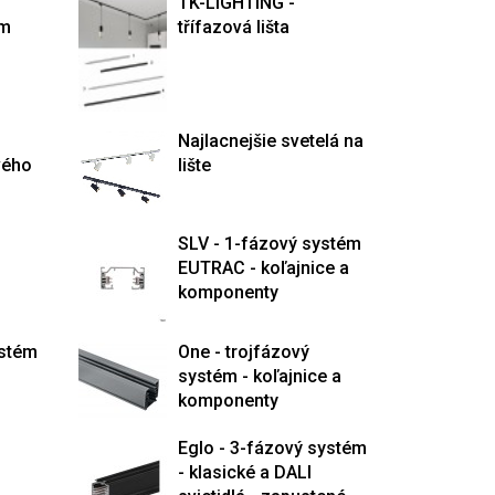
TK-LIGHTING -
ém
třífazová lišta
Najlacnejšie svetelá na
vého
lište
SLV - 1-fázový systém
EUTRAC - koľajnice a
komponenty
ystém
One - trojfázový
systém - koľajnice a
komponenty
Eglo - 3-fázový systém
- klasické a DALI