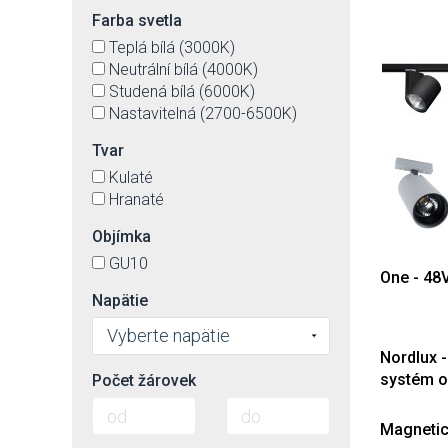
Farba svetla
Teplá bílá (3000K)
Neutrální bílá (4000K)
Studená bílá (6000K)
Nastavitelná (2700-6500K)
Tvar
Kulaté
Hranaté
Objímka
GU10
One - 48
Napätie
Vyberte napätie
Nordlux -
systém o
Počet žárovek
Magnetick