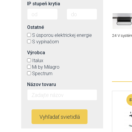
IP stupeň krytia
Ostatné
S úsporou elektrickej energie
24 V systé
S vypínačom
Výrobca
Italux
Mi by Milagro
Spectrum
Názov tovaru
S
Vyhľadať svietidlá