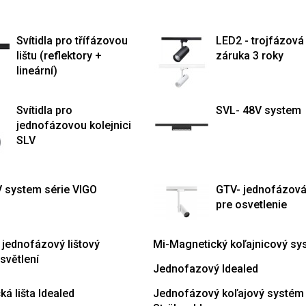
Svítidla pro třífázovou
LED2 - trojfázová 
lištu (reflektory +
záruka 3 roky
lineární)
Svítidla pro
SVL- 48V system
jednofázovou kolejnici
SLV
V system série VIGO
GTV- jednofázová 
pre osvetlenie
 jednofázový lištový
Mi-Magnetický koľajnicový sy
světlení
Jednofazový Idealed
á lišta Idealed
Jednofázový koľajový systém