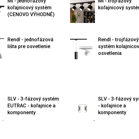
Mi - jednofázový
Mi - trojfázový
koľajnicový systém
koľajnicový syst
(CENOVO VÝHODNÉ)
Rendl - jednofázová
Rendl - trojfázový
lišta pre osvetlenie
systém kolajnico
osvetlenia
SLV - 3-fázový systém
SLV - 3-fázový s
EUTRAC - koľajnice a
- koľajnice a
komponenty
komponenty