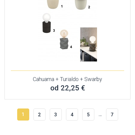
Cahuama + Turialdo + Swarby
od 22,25 €
1
…
2
3
4
5
7