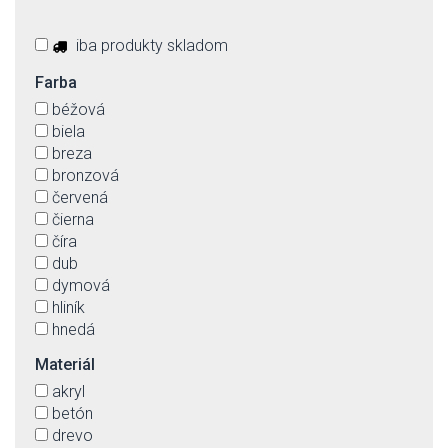
iba produkty skladom
Farba
béžová
biela
breza
bronzová
červená
čierna
číra
dub
dymová
hliník
hnedá
chróm-lesklý
Materiál
krémová
akryl
ľan
betón
matná
drevo
matná bílá