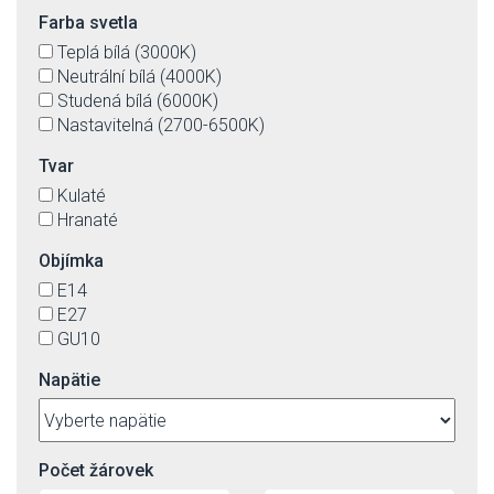
Farba svetla
Teplá bílá (3000K)
Neutrální bílá (4000K)
Studená bílá (6000K)
Nastavitelná (2700-6500K)
Tvar
Kulaté
Hranaté
Objímka
E14
E27
GU10
Napätie
Počet žárovek