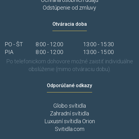
Odstúpenie od zmluvy
Otváracia doba
PO - ŠT
8:00 - 12:00
13:00 - 15:30
PIA
8:00 - 12:00
13:00 - 15:00
Po telefonickom dohovore možné zaistiť individuálne
obslúženie (mimo otváraciu dobu).
Odporúčané odkazy
Globo svítidla
Zahradní svítidla
Luxusní svítidla Orion
Svitidla.com