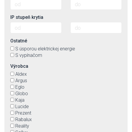
IP stupeň krytia
Ostatné
S úsporou elektrickej energie
S vypínačom
Výrobca
Aldex
Argus
Eglo
Globo
Kaja
Lucide
Prezent
Rabalux
Reality