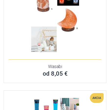
Wasabi
od 8,05 €
AKCIA