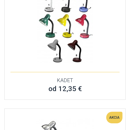
KADET
od 12,35 €
AKCIA