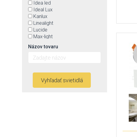
Idea led
Ideal Lux
Kanlux
Linealight
Lucide
Max-light
Nowodvorski
Názov tovaru
Orion
Panlux
Paulmann
Philips
Rabalux
Vyhľadať svietidlá
Rendl
SLV
Spectrum
Strühm-Ideus
TK Lighting
Trio