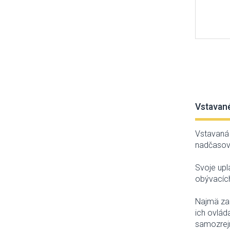
Vstavané
Vstavaná
nadčasov
Svoje upl
obývacích
Najmä
za
ich
ovlád
samozre