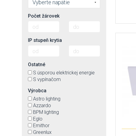
Vyberte napätie
Počet žárovek
IP stupeň krytia
Ostatné
S úsporou elektrickej energie
S vypínačom
Výrobca
Astro lighting
Azzardo
BPM lighting
Eglo
Emithor
Greenlux