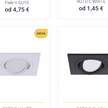
ROTO C WHITE
Fiale V GU10
od 1,45 €
od 4,75 €
AKCIA