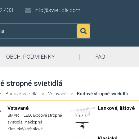
2 433
info@svietidla.com
Hľadať
OBCH. PODMIENKY
FAQ
 stropné svietidlá
>
Bodové svietidlá
>
Vstavané
>
Bodové stropné svietidlá
Vstavané
Lankové, lištové
,
,
SMART
LED
Bodové stropné
,
,
svietidlá
náklopná
Klasické/krištáľové
Klasické