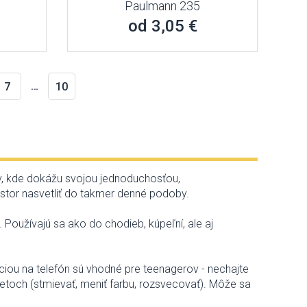
Paulmann 235
od 3,05 €
…
7
10
v
,
kde
dokážu
svojou jednoduchosťou
,
estor
nasvetliť
do
takmer
denné
podoby
.
.
Používajú
sa ako do
chodieb
,
kúpeľní
,
ale
aj
ciou
na
telefón
sú vhodné
pre teenagerov
-
nechajte
letoch
(
stmievať
,
meniť farbu
,
rozsvecovať
)
.
Môže
sa