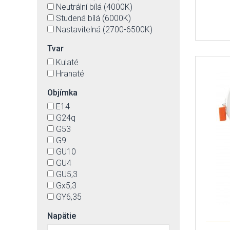
Neutrální bílá (4000K)
Studená bílá (6000K)
Nastavitelná (2700-6500K)
Tvar
Kulaté
Hranaté
Objímka
E14
G24q
G53
G9
GU10
GU4
GU5,3
Gx5,3
GY6,35
Napätie