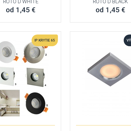
ROTO D WHITE
ROTO D BLACK
od 1,45 €
od 1,45 €
IP KRYTIE 65
V