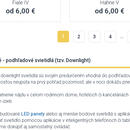
Fiale IV
Hahne V
od 6,00 €
od 6,00 €
1
…
2
3
4
 - podhľadové svietidlá (tzv. Downlight)
downlight
svietidlá sú
svojím
predurčením
vhodná do
podhľado
osťou
neupúta
na
prvý
pohľad
pozornosť
,
ale v noci
dokážu
pri
atnenie
nájdu v
celom
rodinnom
dome
,
hoteloch či
kanceláriách
 izieb
.
budované
LED
panely
alebo
aj menšie
bodové
svietidlá s
apliká
ať
svietidlo
pomocou
aplikácie v
inteligentných telefónoch
či
tab
jme
dokúpiť
aj
samostatný
ovládač
.