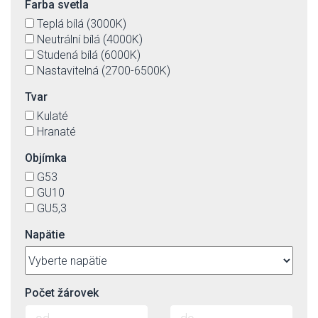
Farba svetla
Teplá bílá (3000K)
Neutrální bílá (4000K)
Studená bílá (6000K)
Nastavitelná (2700-6500K)
Tvar
Kulaté
Hranaté
Objímka
G53
GU10
GU5,3
Napätie
Počet žárovek