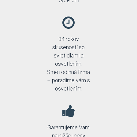
výberom
34 rokov
skúseností so
svietidlami a
osvetlením.
Sme rodinná firma
– poradíme vám s
osvetlením.
Garantujeme Vám
najnižšej ceny