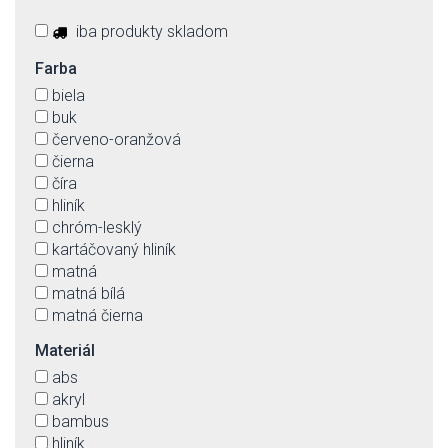
iba produkty skladom
Farba
biela
buk
červeno-oranžová
čierna
číra
hliník
chróm-lesklý
kartáčovaný hliník
matná
matná bílá
matná čierna
matny chrom
Materiál
matný nikel
abs
mliečna
akryl
nikel
bambus
orech
hliník
satén