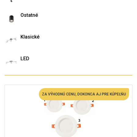
Ostatné
Klasické
LED
ZA VÝHODNÚ CENU, DOKONCA AJ PRE KÚPEĽŇU