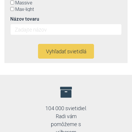
Massive
Max-light
Nowodvorski
Názov tovaru
Orion
Orno
Paulmann
Rabalux
Rendl
Vyhľadať svietidlá
Schrack
Spectrum
Strühm-Ideus
Top-light
Trio
104 000 svietidiel.
Radi vám
pomôžeme s