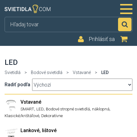
Hľ
Prihlásiť sa
LED
Svietidlá
>
Bodové svietidlá
>
Vstavané
>
LED
Radiť podľa
Vstavané
,
,
,
,
SMART
LED
Bodové stropné svietidlá
náklopná
,
Klasické/krištáľové
Dekoratívne
Lankové, lištové