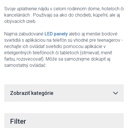
Svoje uplatnenie
nájdu v
celom
rodinnom
dome
,
hoteloch či
kanceláriách
.
Používajú
sa ako do
chodieb
,
kúpeľní
,
ale
aj
obývacích izieb
.
Najmä
zabudované
LED
panely
alebo
aj menšie
bodové
svietidlá s
aplikáciou
na
telefón
sú vhodné
pre teenagerov
-
nechajte ich
ovládať
svietidlo
pomocou
aplikácie v
inteligentných telefónoch
či
tabletoch
(
stmievať
,
meniť
farbu
,
rozsvecovať
)
.
Môže
sa samozrejme
dokúpiť
aj
samostatný
ovládač
.
Zobraziť kategórie
Filter