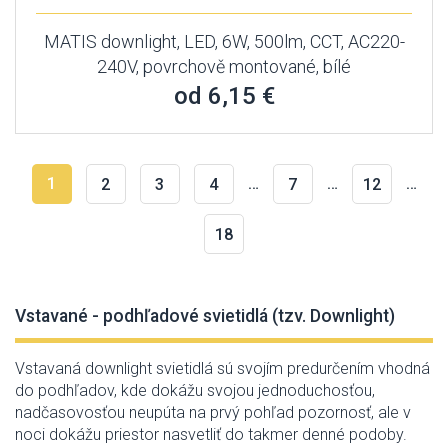
MATIS downlight, LED, 6W, 500lm, CCT, AC220-
240V, povrchově montované, bílé
od 6,15 €
1
…
…
…
2
3
4
7
12
18
Vstavané - podhľadové svietidlá (tzv. Downlight)
Vstavaná
downlight
svietidlá sú
svojím
predurčením
vhodná
do
podhľadov
,
kde
dokážu
svojou jednoduchosťou
,
nadčasovosťou
neupúta
na
prvý
pohľad
pozornosť
,
ale v
noci
dokážu
priestor
nasvetliť
do
takmer
denné
podoby
.