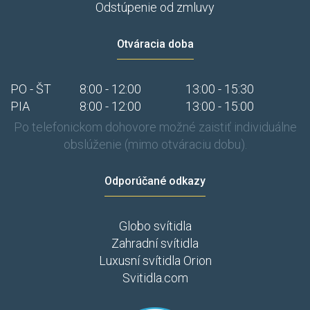
Odstúpenie od zmluvy
Otváracia doba
PO - ŠT
8:00 - 12:00
13:00 - 15:30
PIA
8:00 - 12:00
13:00 - 15:00
Po telefonickom dohovore možné zaistiť individuálne
obslúženie (mimo otváraciu dobu).
Odporúčané odkazy
Globo svítidla
Zahradní svítidla
Luxusní svítidla Orion
Svitidla.com