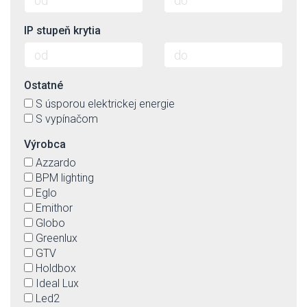
IP stupeň krytia
Ostatné
S úsporou elektrickej energie
S vypínačom
Výrobca
Azzardo
BPM lighting
Eglo
Emithor
Globo
Greenlux
GTV
Holdbox
Ideal Lux
Led2