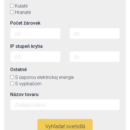
Kulaté
Hranaté
Počet žárovek
IP stupeň krytia
Ostatné
S úsporou elektrickej energie
S vypínačom
Názov tovaru
Vyhľadať svietidlá