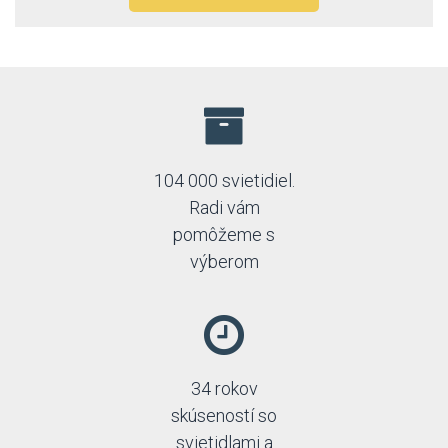
104 000 svietidiel.
Radi vám
pomôžeme s
výberom
34 rokov
skúseností so
svietidlami a