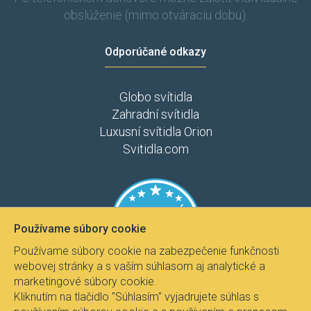
obslúženie (mimo otváraciu dobu).
Odporúčané odkazy
Globo svítidla
Zahradní svítidla
Luxusní svítidla Orion
Svitidla.com
Používame súbory cookie
Používame súbory cookie na zabezpečenie funkčnosti
webovej stránky a s vaším súhlasom aj analytické a
marketingové súbory cookie.
Kliknutím na tlačidlo "Súhlasím" vyjadrujete súhlas s