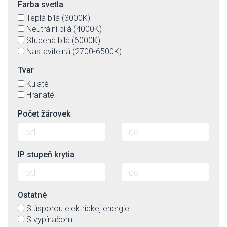
Farba svetla
Teplá bílá (3000K)
Neutrální bílá (4000K)
Studená bílá (6000K)
Nastavitelná (2700-6500K)
Tvar
Kulaté
Hranaté
Počet žárovek
IP stupeň krytia
Ostatné
S úsporou elektrickej energie
S vypínačom