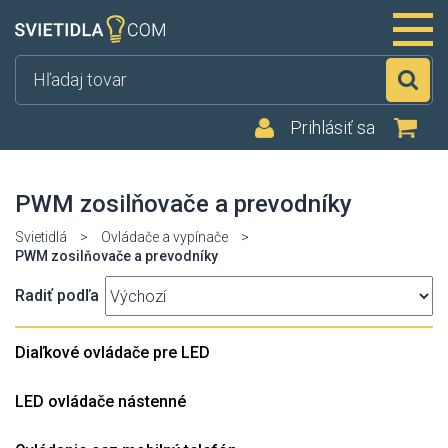
Hľ
Prihlásiť sa
PWM zosilňovače a prevodníky
Svietidlá
>
Ovládače a vypínače
>
PWM zosilňovače a prevodníky
Radiť podľa
Diaľkové ovládače pre LED
LED ovládače nástenné