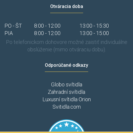
Otváracia doba
PO - ŠT
8:00 - 12:00
13:00 - 15:30
PIA
8:00 - 12:00
13:00 - 15:00
Po telefonickom dohovore možné zaistiť individuálne
obslúženie (mimo otváraciu dobu).
Odporúčané odkazy
Globo svítidla
Zahradní svítidla
Luxusní svítidla Orion
Svitidla.com