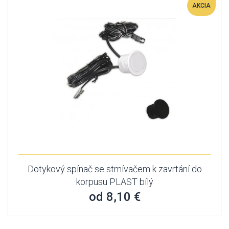
AKCIA
Dotykový spínač se stmívačem k zavrtání do
korpusu PLAST bílý
od 8,10 €