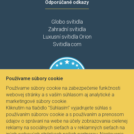
Odporúčané odkazy
Globo svítidla
Zahradní svítidla
Luxusní svítidla Orion
Svitidla.com
Používame súbory cookie
Používame súbory cookie na zabezpečenie funkčnosti
webovej stránky a s vaším súhlasom aj analytické a
marketingové súbory cookie.
Kliknutím na tlačidlo "Súhlasím" vyjadrujete súhlas s
používaním súborov cookie a s používaním a prenosom
údajov o správaní na webe na účely zobrazovania cielenej
reklamy na sociálnych sieťach a v reklamných sieťach na