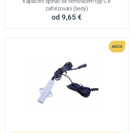
Kapacitní spínač se stmívačem typ C k
zafrézování (šedý)
od 9,65 €
AKCIA