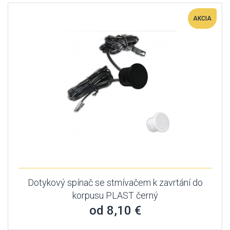
AKCIA
Dotykový spínač se stmívačem k zavrtání do
korpusu PLAST černý
od 8,10 €