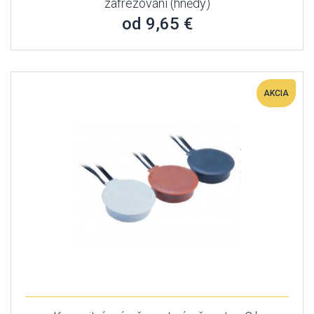
zafrézování (hnědý)
od 9,65 €
AKCIA