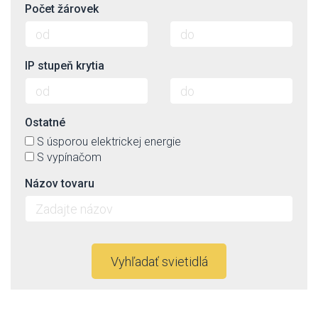
Počet žárovek
IP stupeň krytia
Ostatné
S úsporou elektrickej energie
S vypínačom
Názov tovaru
Vyhľadať svietidlá