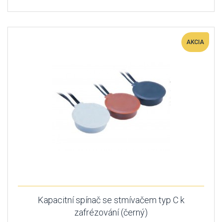
AKCIA
Kapacitní spínač se stmívačem typ C k
zafrézování (černý)