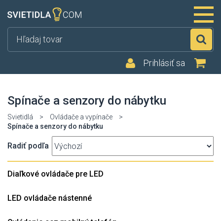
Hľ
Prihlásiť sa
Spínače a senzory do nábytku
Svietidlá
>
Ovládače a vypínače
>
Spínače a senzory do nábytku
Radiť podľa
Diaľkové ovládače pre LED
LED ovládače nástenné