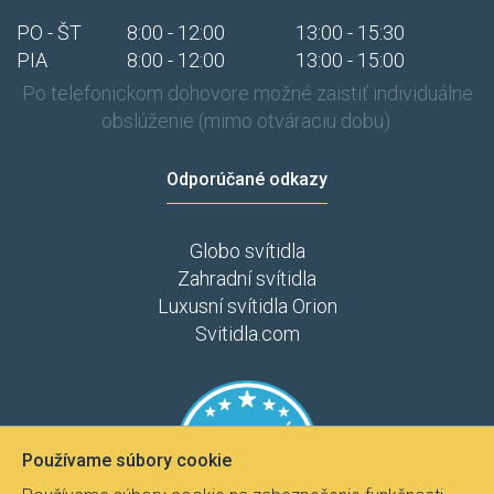
PO - ŠT
8:00 - 12:00
13:00 - 15:30
PIA
8:00 - 12:00
13:00 - 15:00
Po telefonickom dohovore možné zaistiť individuálne
obslúženie (mimo otváraciu dobu).
Odporúčané odkazy
Globo svítidla
Zahradní svítidla
Luxusní svítidla Orion
Svitidla.com
Používame súbory cookie