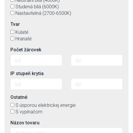
Neutrální bílá (4000K)
Studená bílá (6000K)
Nastavitelná (2700-6500K)
Tvar
Kulaté
Hranaté
Počet žárovek
IP stupeň krytia
Ostatné
S úsporou elektrickej energie
S vypínačom
Názov tovaru