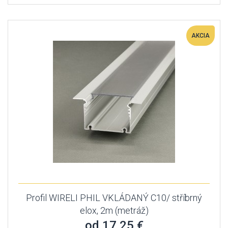
AKCIA
Profil WIRELI PHIL VKLÁDANÝ C10/ stříbrný
elox, 2m (metráž)
od 17,25 €