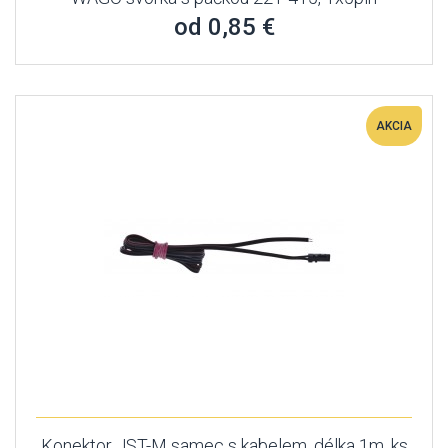
od 0,85 €
AKCIA
Konektor JST-M samec s kabelem, délka 1m, ks