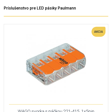
Príslušenstvo pre LED pásiky Paulmann
AKCIA
WAGO svorka s páčkou 221-415, 1x5pin