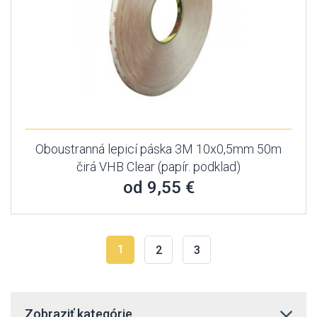
Oboustranná lepicí páska 3M 10x0,5mm 50m
čirá VHB Clear (papír. podklad)
od 9,55 €
1
2
3
Zobraziť kategórie