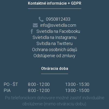
Kontaktné informácie + GDPR
0950812433
info@svietidla.com
Svietidla na Facebooku
Svíetidla na Instagramu
Svítidla na Twitteru
Ochrana osobních údajů
Odstúpenie od zmluvy
Otváracia doba
PO - ŠT
8:00 - 12:00
13:00 - 15:30
PIA
8:00 - 12:00
13:00 - 15:00
Po telefonickom dohovore možné zaistiť individuálne
obslúženie (mimo otváraciu dobu).