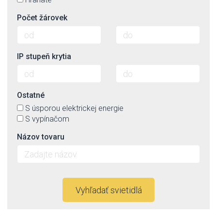
Počet žárovek
IP stupeň krytia
Ostatné
S úsporou elektrickej energie
S vypínačom
Názov tovaru
Vyhľadať svietidlá