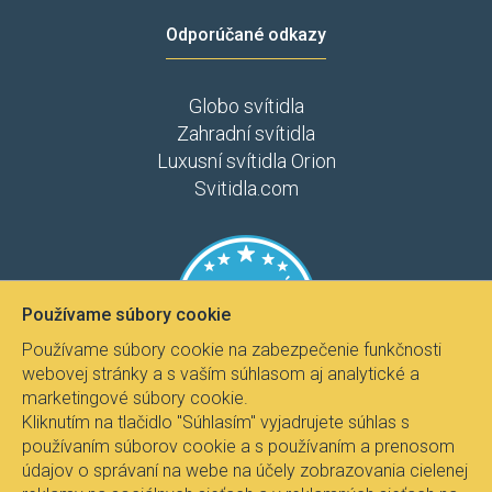
Odporúčané odkazy
Globo svítidla
Zahradní svítidla
Luxusní svítidla Orion
Svitidla.com
Používame súbory cookie
Používame súbory cookie na zabezpečenie funkčnosti
webovej stránky a s vaším súhlasom aj analytické a
marketingové súbory cookie.
Kliknutím na tlačidlo "Súhlasím" vyjadrujete súhlas s
používaním súborov cookie a s používaním a prenosom
údajov o správaní na webe na účely zobrazovania cielenej