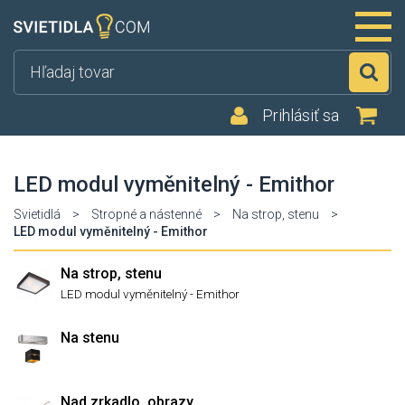
Hľ
Prihlásiť sa
LED modul vyměnitelný - Emithor
Svietidlá
>
Stropné a nástenné
>
Na strop, stenu
>
LED modul vyměnitelný - Emithor
Na strop, stenu
LED modul vyměnitelný - Emithor
Na stenu
Nad zrkadlo, obrazy