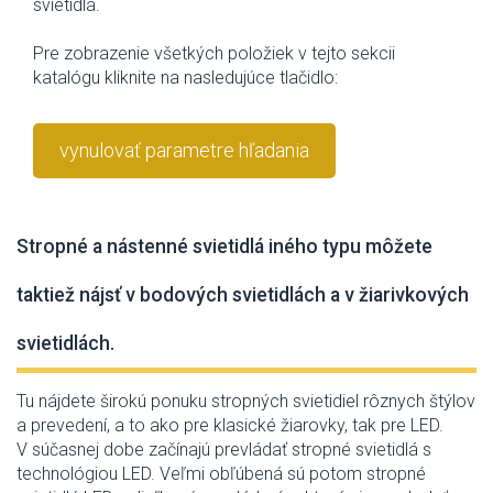
svietidlá.
Pre zobrazenie všetkých položiek v tejto sekcii
katalógu kliknite na nasledujúce tlačidlo:
vynulovať parametre hľadania
Stropné a nástenné svietidlá iného typu môžete
taktiež nájsť v bodových svietidlách a v žiarivkových
svietidlách.
Tu nájdete širokú ponuku stropných svietidiel rôznych štýlov
a prevedení, a to ako pre klasické žiarovky, tak pre LED.
V súčasnej dobe začínajú prevládať stropné svietidlá s
technológiou LED. Veľmi obľúbená sú potom stropné