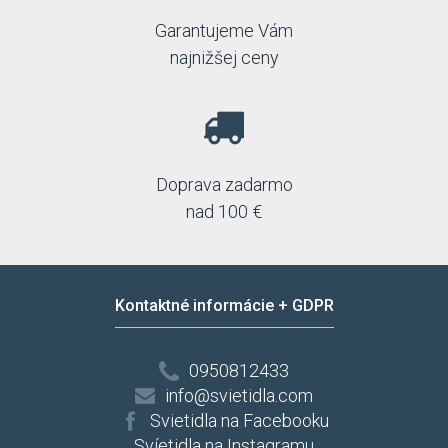
Garantujeme Vám
najnižšej ceny
Doprava zadarmo
nad 100 €
Kontaktné informácie + GDPR
0950812433
info@svietidla.com
Svietidla na Facebooku
Svíetidla na Instagramu