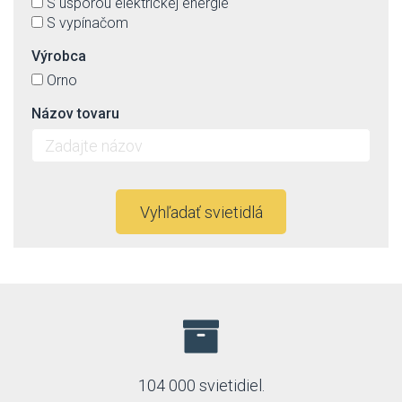
S úsporou elektrickej energie
S vypínačom
Výrobca
Orno
Názov tovaru
Vyhľadať svietidlá
104 000 svietidiel.