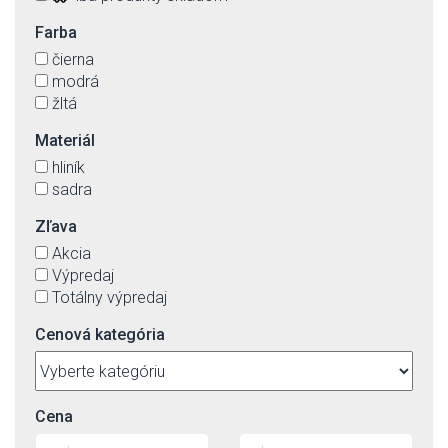
Farba
čierna
modrá
žltá
Materiál
hliník
sadra
Zľava
Akcia
Výpredaj
Totálny výpredaj
Cenová kategória
Cena