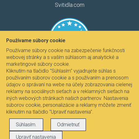
Svitidla.com
Používame súbory cookie
Používame súbory cookie na zabezpečenie funkčnosti
webovej stránky a s vaším súhlasom aj analytické a
marketingové súbory cookie.
Kliknutím na tlačidlo "Súhlasím" vyjadrujete súhlas s
používaním súborov cookie a s používaním a prenosom
údajov o správaní na webe na účely zobrazovania cielenej
reklamy na sociálnych sieťach a v reklamných sieťach na
iných webových stránkach našich partnerov. Nastavenia
súborov cookie, personalizácie a reklamy môžete zmeniť
kliknutím na tlačidlo "Upraviť nastavenia".
Všetky práva vyhradené © 2017
Svietidla.com
, Ing.
Súhlasím.
Odmietnuť
Pavel Janíček - Fire-lux
Upraviť nastavenia