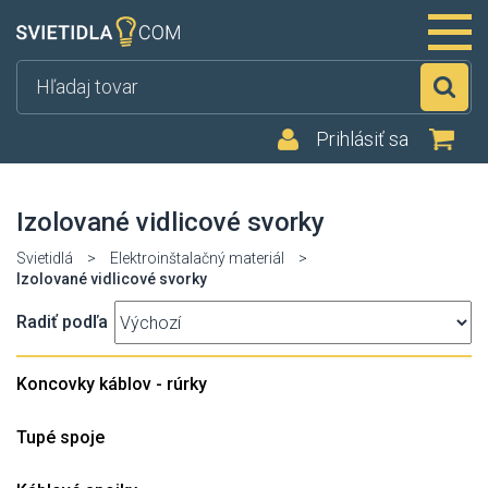
Hľ
Prihlásiť sa
Izolované vidlicové svorky
Svietidlá
>
Elektroinštalačný materiál
>
Izolované vidlicové svorky
Radiť podľa
Koncovky káblov - rúrky
Tupé spoje