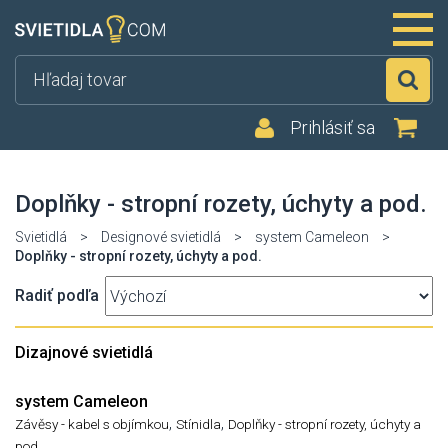
Hľ
Prihlásiť sa
Doplňky - stropní rozety, úchyty a pod.
Svietidlá
>
Designové svietidlá
>
system Cameleon
>
Doplňky - stropní rozety, úchyty a pod.
Radiť podľa
Dizajnové svietidlá
system Cameleon
,
,
Závěsy - kabel s objímkou
Stínidla
Doplňky - stropní rozety, úchyty a
pod.