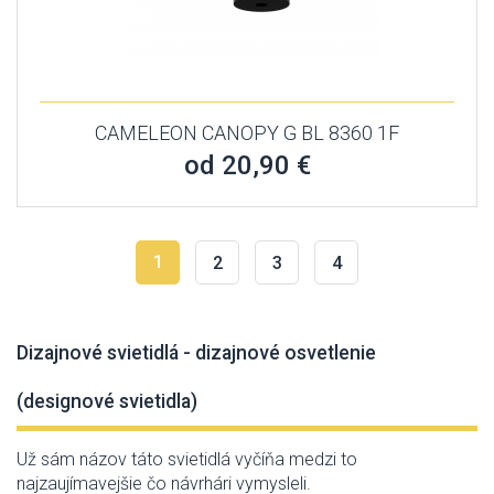
CAMELEON CANOPY G BL 8360 1F
od 20,90 €
1
2
3
4
Dizajnové svietidlá - dizajnové osvetlenie
(designové svietidla)
Už
sám názov
táto
svietidlá
vyčíňa
medzi
to
najzaujímavejšie
čo
návrhári
vymysleli
.