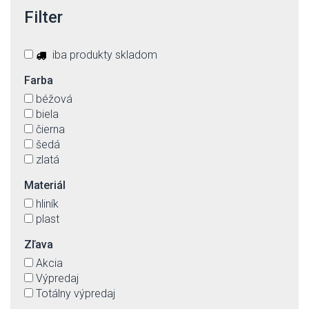
Filter
iba produkty skladom
Farba
béžová
biela
čierna
šedá
zlatá
Materiál
hliník
plast
Zľava
Akcia
Výpredaj
Totálny výpredaj