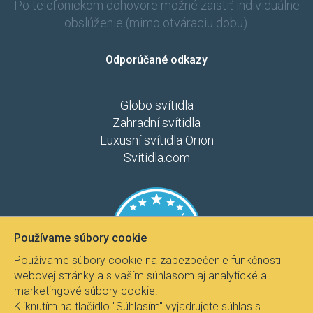
Po telefonickom dohovore možné zaistiť individuálne
obslúženie (mimo otváraciu dobu).
Odporúčané odkazy
Globo svítidla
Zahradní svítidla
Luxusní svítidla Orion
Svitidla.com
Používame súbory cookie
Používame súbory cookie na zabezpečenie funkčnosti
webovej stránky a s vaším súhlasom aj analytické a
marketingové súbory cookie.
Kliknutím na tlačidlo "Súhlasím" vyjadrujete súhlas s