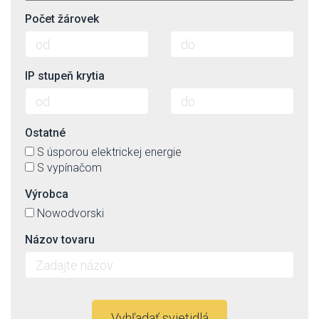
Počet žárovek
IP stupeň krytia
Ostatné
S úsporou elektrickej energie
S vypínačom
Výrobca
Nowodvorski
Názov tovaru
Vyhľadať svietidlá