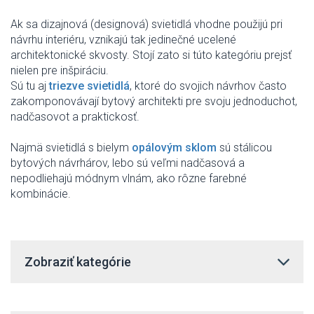
Ak
sa
dizajnová
(
designová
)
svietidlá
vhodne
použijú
pri
návrhu
interiéru
,
vznikajú tak
jedinečné
ucelené
architektonické
skvosty
.
Stojí
zato
si túto
kategóriu
prejsť
nielen
pre
inšpiráciu
.
Sú
tu
aj
triezve
svietidlá
,
ktoré
do svojich návrhov
často
zakomponovávají
bytový
architekti
pre svoju
jednoduchot
,
nadčasovot
a
praktickosť
.
Najmä
svietidlá s
bielym
opálovým
sklom
sú
stálicou
bytových
návrhárov
,
lebo sú
veľmi
nadčasová
a
nepodliehajú
módnym
vlnám
,
ako rôzne
farebné
kombinácie
.
Zobraziť kategórie