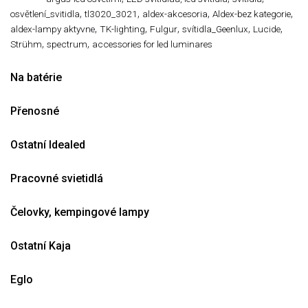
,
,
,
,
osvětlení_svitidla
tl3020_3021
aldex-akcesoria
Aldex-bez kategorie
,
,
,
,
,
aldex-lampy aktyvne
TK-lighting
Fulgur
svítidla_Geenlux
Lucide
,
,
Strühm
spectrum
accessories for led luminares
Na batérie
Přenosné
Ostatní Idealed
Pracovné svietidlá
Čelovky, kempingové lampy
Ostatní Kaja
Eglo