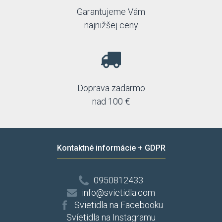
Garantujeme Vám
najnižšej ceny
Doprava zadarmo
nad 100 €
Kontaktné informácie + GDPR
0950812433
info@svietidla.com
Svietidla na Facebooku
Svíetidla na Instagramu