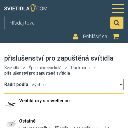
Hľ
Prihlásiť sa
přislušenství pro zapuštěná svítidla
Svietidlá
>
Špeciálne svietidlá
>
Paulmann
>
přislušenství pro zapuštěná svítidla
Radiť podľa
Ventilátory s osvetlenim
Ostatné
,
,
,
argus-led osvetlrni
LED svitidlaa, led svitidla
svitidla