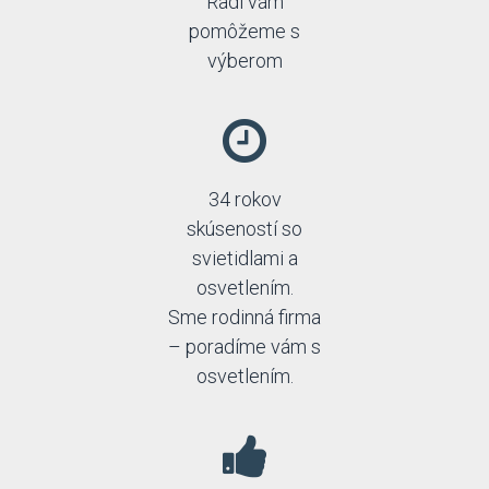
Radi vám
pomôžeme s
výberom
34 rokov
skúseností so
svietidlami a
osvetlením.
Sme rodinná firma
– poradíme vám s
osvetlením.