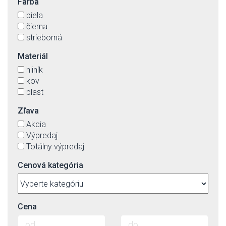
Farba
biela
čierna
strieborná
Materiál
hliník
kov
plast
Zľava
Akcia
Výpredaj
Totálny výpredaj
Cenová kategória
Cena