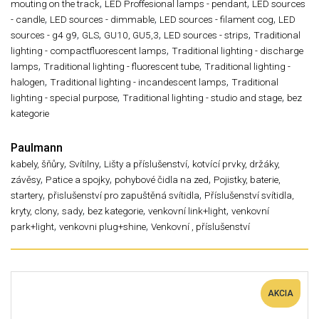
,
,
mouting on the track
LED Proffesional lamps - pendant
LED sources
,
,
,
- candle
LED sources - dimmable
LED sources - filament cog
LED
,
,
,
,
sources - g4 g9
GLS
GU10, GU5,3
LED sources - strips
Traditional
,
lighting - compactfluorescent lamps
Traditional lighting - discharge
,
,
lamps
Traditional lighting - fluorescent tube
Traditional lighting -
,
,
halogen
Traditional lighting - incandescent lamps
Traditional
,
,
lighting - special purpose
Traditional lighting - studio and stage
bez
kategorie
Paulmann
,
,
,
kabely, šňůry
Svítilny
Lišty a příslušenství
kotvící prvky, držáky,
,
,
,
závěsy
Patice a spojky
pohybové čidla na zed
Pojistky, baterie,
,
,
startery
přislušenství pro zapuštěná svítidla
Příslušenství svítidla,
,
,
,
,
kryty, clony
sady
bez kategorie
venkovní link+light
venkovní
,
,
park+light
venkovni plug+shine
Venkovní , příslušenství
AKCIA