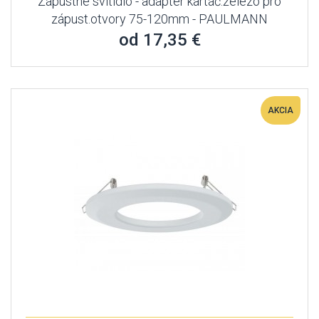
Zápustné svítidlo - adaptér kartáč.železo pro
zápust.otvory 75-120mm - PAULMANN
od 17,35 €
AKCIA