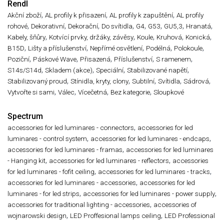
Rendl
,
,
,
Akční zboží
AL profily k přisazení
AL profily k zapuštění
AL profily
,
,
,
,
,
,
,
,
rohové
Dekorativní
Dekorační
Do svítidla
G4
G53
GU5,3
Hranatá
,
,
,
,
,
Kabely, šňůry
Kotvící prvky, držáky, závěsy
Koule
Kruhová
Konická
,
,
,
,
,
B15D
Lišty a příslušenství
Nepřímé osvětlení
Podélná
Polokoule
,
,
,
,
,
Poziční
Páskové Wave
Přisazená
Příslušenství
S ramenem
,
,
,
,
S14s/S14d
Skladem (akce)
Speciální
Stabilizované napětí
,
,
,
,
,
Stabilizovaný proud
Stínidla, kryty, clony
Subtilní
Svítidla
Sádrová
,
,
,
,
Vytvořte si sami
Válec
Vícečetná
Bez kategorie
Sloupkové
Spectrum
,
accessories for led luminares - connectors
accessories for led
,
,
luminares - control system
accessories for led luminares - endcaps
,
accessories for led luminares - framas
accessories for led luminares
,
,
- Hanging kit
accessories for led luminares - reflectors
accessories
,
,
for led luminares - fofit ceiling
accessories for led luminares - tracks
,
accessories for led luminares - accessories
accessories for led
,
,
luminares - for led strips
accessories for led luminares - power supply
,
accessories for traditional lighting - accessories
accessories of
,
,
wojnarowski design
LED Proffesional lamps ceiling
LED Professional