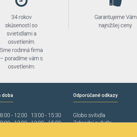
34 rokov
Garantujeme Vám
skúseností so
najnižšej ceny
svietidlami a
osvetlením.
Sme rodinná firma
– poradíme vám s
osvetlením.
a doba
Odporúčané odkazy
8:00 - 12:00
13:00 - 15:30
Globo svítidla
8:00 - 12:00
13:00 - 15:00
Zahradní svítidla
Luxusní svítidla Orion
fonickom dohovore možné