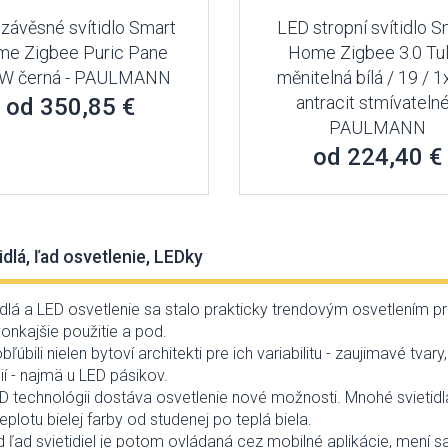
závěsné svítidlo Smart
LED stropní svítidlo S
e Zigbee Puric Pane
Home Zigbee 3.0 Tu
W černá - PAULMANN
měnitelná bílá / 19 / 
antracit stmívatelné
od 350,85 €
PAULMANN
od 224,40 €
idlá, ľad osvetlenie, LEDky
idlá a LED osvetlenie sa stalo prakticky trendovým osvetlením pr
vonkajšie použitie a pod.
bľúbili nielen bytoví architekti pre ich variabilitu - zaujimavé t
ií - najmä u LED pásikov.
 technológii dostáva osvetlenie nové možnosti. Mnohé svietid
teplotu bielej farby od studenej po teplá biela.
d ľad svietidiel je potom ovládaná cez mobilné aplikácie, mení sa