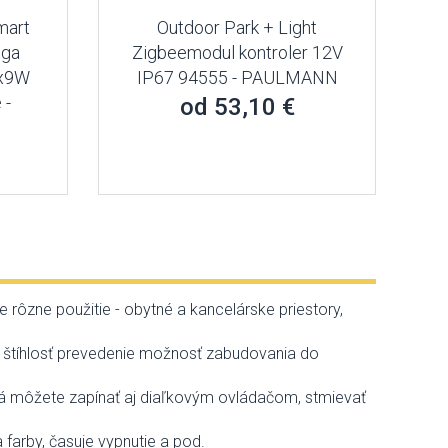
mart
Outdoor Park + Light
lga
Zigbeemodul kontroler 12V
1x9W
IP67 94555 - PAULMANN
 -
od 53,10 €
e rôzne použitie - obytné a kancelárske priestory,
vary, štíhlosť prevedenie možnosť zabudovania do
lá môžete zapínať aj diaľkovým ovládačom, stmievať
 farby, časuje vypnutie a pod.