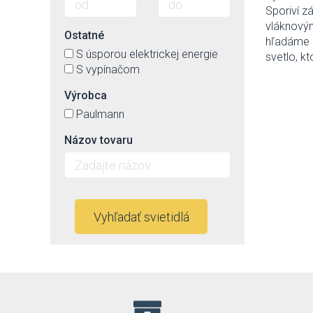
Sporiví z
vláknovým
Ostatné
hľadáme i
S úsporou elektrickej energie
svetlo, k
S vypínačom
Výrobca
Paulmann
Názov tovaru
Vyhľadať svietidlá