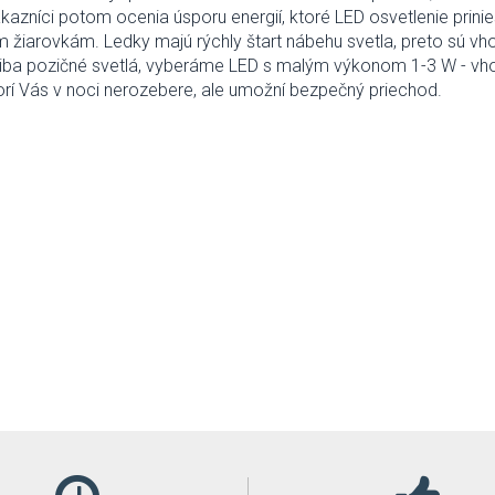
ákazníci potom ocenia úsporu energií, ktoré LED osvetlenie prini
 žiarovkám. Ledky majú rýchly štart nábehu svetla, preto sú vh
ba pozičné svetlá, vyberáme LED s malým výkonom 1-3 W - vho
torí Vás v noci nerozebere, ale umožní bezpečný priechod.