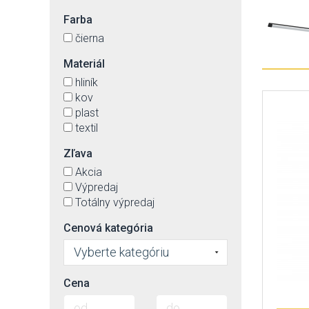
Farba
čierna
Materiál
hliník
kov
plast
textil
Zľava
Akcia
Výpredaj
Totálny výpredaj
Cenová kategória
Vyberte kategóriu
Cena