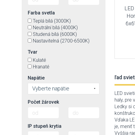
LED 
Farba svetla
Hom
Teplá bílá (3000K)
6x6
Neutrální bílá (4000K)
Studená bílá (6000K)
Nastavitelná (2700-6500K)
Tvar
Kulaté
Hranaté
ľad sviet
Napätie
Vyberte napätie
LED sviet
haly, pre 
Počet žárovek
Ledky si o
konštrukc
Vďaka LED
IP stupeň krytia
je, meniť 
Vyššia ra