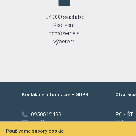
104 000 svietidiel.
Radi vám
pomôžeme s
výberom
Kontaktné informácie + GDPR
Otváraci
0950812433
PO - ŠT
info@svietidla.com
PIA
Svietidla na Facebooku
Po tele
Používame súbory cookie