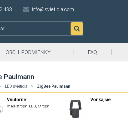
2 433
info@svietidla.com
Hľadať
OBCH. PODMIENKY
FAQ
e Paulmann
>
LED svietidlá
>
ZigBee Paulmann
Vnútorné
Vonkajšie
,
malé stropní LED
Stropní