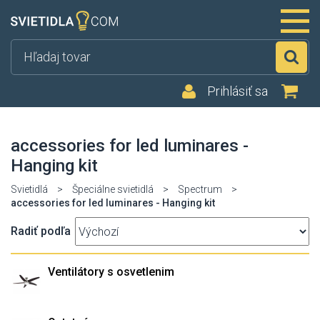
Hľ
Prihlásiť sa
accessories for led luminares -
Hanging kit
Svietidlá
>
Špeciálne svietidlá
>
Spectrum
>
accessories for led luminares - Hanging kit
Radiť podľa
Ventilátory s osvetlenim