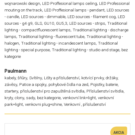
,
,
wojnarowski design
LED Proffesional lamps ceiling
LED Professional
,
,
mouting on the track
LED Proffesional lamps - pendant
LED sources
,
,
,
- candle
LED sources - dimmable
LED sources - filament cog
LED
,
,
,
,
sources - g4 g9
GLS
GU10, GU5,3
LED sources - strips
Traditional
,
lighting - compactfluorescent lamps
Traditional lighting - discharge
,
,
lamps
Traditional lighting - fluorescent tube
Traditional lighting -
,
,
halogen
Traditional lighting - incandescent lamps
Traditional
,
,
lighting - special purpose
Traditional lighting - studio and stage
bez
kategorie
Paulmann
,
,
,
kabely, šňůry
Svítilny
Lišty a příslušenství
kotvící prvky, držáky,
,
,
,
závěsy
Patice a spojky
pohybové čidla na zed
Pojistky, baterie,
,
,
startery
přislušenství pro zapuštěná svítidla
Příslušenství svítidla,
,
,
,
,
kryty, clony
sady
bez kategorie
venkovní link+light
venkovní
,
,
park+light
venkovni plug+shine
Venkovní , příslušenství
AKCIA