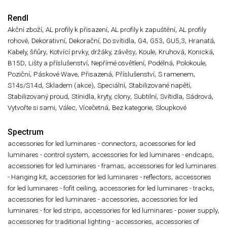
Rendl
,
,
,
Akční zboží
AL profily k přisazení
AL profily k zapuštění
AL profily
,
,
,
,
,
,
,
,
rohové
Dekorativní
Dekorační
Do svítidla
G4
G53
GU5,3
Hranatá
,
,
,
,
,
Kabely, šňůry
Kotvící prvky, držáky, závěsy
Koule
Kruhová
Konická
,
,
,
,
,
B15D
Lišty a příslušenství
Nepřímé osvětlení
Podélná
Polokoule
,
,
,
,
,
Poziční
Páskové Wave
Přisazená
Příslušenství
S ramenem
,
,
,
,
S14s/S14d
Skladem (akce)
Speciální
Stabilizované napětí
,
,
,
,
,
Stabilizovaný proud
Stínidla, kryty, clony
Subtilní
Svítidla
Sádrová
,
,
,
,
Vytvořte si sami
Válec
Vícečetná
Bez kategorie
Sloupkové
Spectrum
,
accessories for led luminares - connectors
accessories for led
,
,
luminares - control system
accessories for led luminares - endcaps
,
accessories for led luminares - framas
accessories for led luminares
,
,
- Hanging kit
accessories for led luminares - reflectors
accessories
,
,
for led luminares - fofit ceiling
accessories for led luminares - tracks
,
accessories for led luminares - accessories
accessories for led
,
,
luminares - for led strips
accessories for led luminares - power supply
,
accessories for traditional lighting - accessories
accessories of