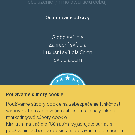
obslúženie (mimo otváraciu dobu).
Odporúčané odkazy
Globo svítidla
Zahradní svítidla
Luxusní svítidla Orion
Svitidla.com
Používame súbory cookie
Používame súbory cookie na zabezpečenie funkčnosti
webovej stránky a s vaším súhlasom aj analytické a
marketingové súbory cookie.
Kliknutím na tlačidlo "Súhlasím" vyjadrujete súhlas s
používaním súborov cookie a s používaním a prenosom