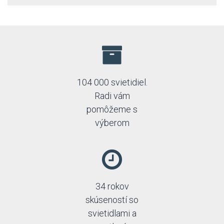
104 000 svietidiel.
Radi vám
pomôžeme s
výberom
34 rokov
skúseností so
svietidlami a