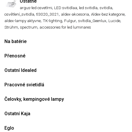
Ostatné
,
,
,
argus-led osvetlrni
LED svitidlaa, led svitidla
svitidla
,
,
,
,
osvětlení_svitidla
tl3020_3021
aldex-akcesoria
Aldex-bez kategorie
,
,
,
,
,
aldex-lampy aktyvne
TK-lighting
Fulgur
svítidla_Geenlux
Lucide
,
,
Strühm
spectrum
accessories for led luminares
Na batérie
Přenosné
Ostatní Idealed
Pracovné svietidlá
Čelovky, kempingové lampy
Ostatní Kaja
Eglo