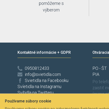
pomôžeme s
výberom
Kontaktné informácie + GDPR
Otváraci
0950812433
PO - ŠT
info@svietidla.com
PIA
Svietidla na Facebooku
Po tele
Svíetidla na Instagramu
zaistiť i
Svítidla na Twitteru
(mimo ot
Ochrana osobních údajů
Používame súbory cookie
Odstúpenie od zmluvy
Používame súbory cookie na zabezpečenie funkčnosti webove