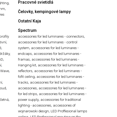
Pracovné svietidlá
,
ghting
,
ühm
Čelovky, kempingové lampy
res
Ostatní Kaja
Spectrum
,
profily
accessories for led luminares - connectors
,
ivní
accessories for led luminares - control
,
,
3
system
accessories for led luminares -
,
 držáky,
endcaps
accessories for led luminares -
,
,
5D
framas
accessories for led luminares -
,
,
í
Hanging kit
accessories for led luminares -
,
,
 Wave
reflectors
accessories for led luminares -
,
,
fofit ceiling
accessories for led luminares -
,
,
ní
tracks
accessories for led luminares -
,
,
roud
accessories
accessories for led luminares -
,
for led strips
accessories for led luminares -
,
,
ečetná
power supply
accessories for traditional
,
lighting - accessories
accessories of
,
wojnarowski design
LED Proffesional lamps
,
ceiling
LED Professional mouting on the