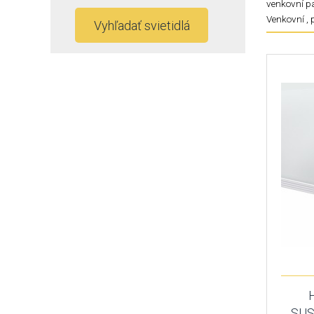
venkovní pa
Venkovní , 
Vyhľadať svietidlá
SUS