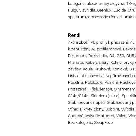
,
,
kategorie
aldex-lampy aktyvne
TK-li
,
,
,
Fulgur
svítidla_Geenlux
Lucide
Str
,
spectrum
accessories for led lumina
Rendl
,
,
Akční zboží
AL profily k přisazení
AL 
,
,
k zapuštění
AL profily rohové
Dekorat
,
,
,
,
Dekorační
Do svítidla
G4
G53
GU5,
,
,
Hranatá
Kabely, šňůry
Kotvící prvky,
,
,
,
,
závěsy
Koule
Kruhová
Konická
B1
,
Lišty a příslušenství
Nepřímé osvětlen
,
,
,
Podélná
Polokoule
Poziční
Páskové
,
,
Přisazená
Příslušenství
S ramenem
,
,
S14s/S14d
Skladem (akce)
Speciál
,
Stabilizované napětí
Stabilizovaný p
,
,
,
Stínidla, kryty, clony
Subtilní
Svítidla
,
,
,
Sádrová
Vytvořte si sami
Válec
Víc
,
Bez kategorie
Sloupkové