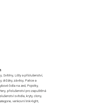
n
,
,
,
ry
Svítilny
Lišty a příslušenství
,
ky, držáky, závěsy
Patice a
,
ybové čidla na zed
Pojistky,
,
rtery
přislušenství pro zapuštěná
,
slušenství svítidla, kryty, clony
,
,
ategorie
venkovní link+light