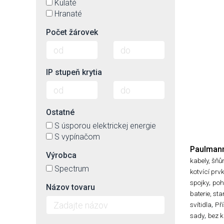
Kulaté
Hranaté
Počet žárovek
IP stupeň krytia
Ostatné
S úsporou elektrickej energie
S vypínačom
Paulman
Výrobca
kabely, šňů
Spectrum
kotvící prv
,
spojky
poh
Názov tovaru
baterie, sta
,
svítidla
Pří
,
sady
bez k