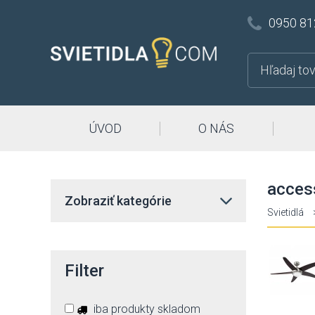
0950 81
ÚVOD
O NÁS
access
Zobraziť kategórie
Svietidlá
Filter
iba produkty skladom