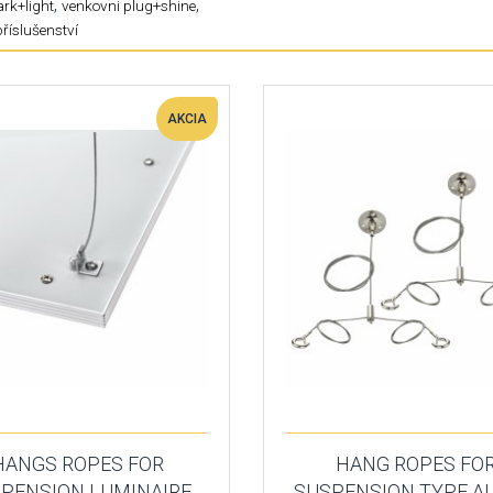
,
,
rk+light
venkovni plug+shine
příslušenství
AKCIA
HANGS ROPES FOR
HANG ROPES FO
PENSION LUMINAIRE
SUSPENSION TYPE A