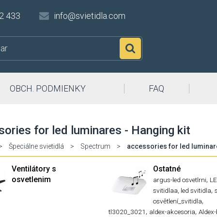
2 433
info@svietidla.com
Hľadať
OBCH. PODMIENKY
FAQ
ories for led luminares - Hanging kit
>
Špeciálne svietidlá
>
Spectrum
>
accessories for led luminare
Ventilátory s
Ostatné
osvetlenim
,
argus-led osvetlrni
L
,
svitidlaa, led svitidla
,
osvětlení_svitidla
,
,
tl3020_3021
aldex-akcesoria
Aldex