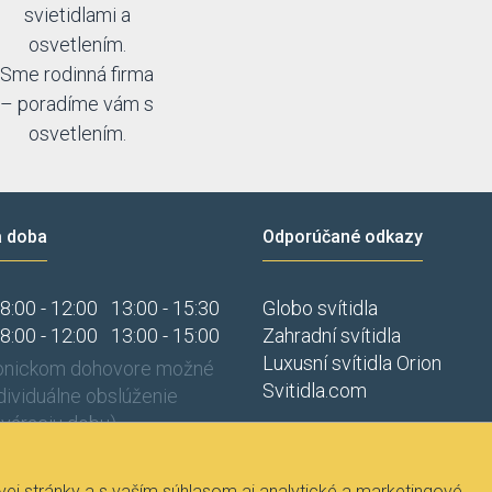
svietidlami a
osvetlením.
Sme rodinná firma
– poradíme vám s
osvetlením.
a doba
Odporúčané odkazy
8:00 - 12:00
13:00 - 15:30
Globo svítidla
8:00 - 12:00
13:00 - 15:00
Zahradní svítidla
Luxusní svítidla Orion
fonickom dohovore možné
Svitidla.com
ndividuálne obslúženie
váraciu dobu).
j stránky a s vaším súhlasom aj analytické a marketingové