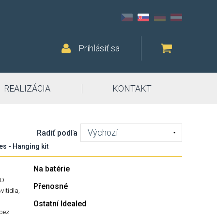
Prihlásiť sa
REALIZÁCIA
KONTAKT
Výchozí
Radiť podľa
s - Hanging kit
Na batérie
ED
Přenosné
,
svitidla
Ostatní Idealed
-bez