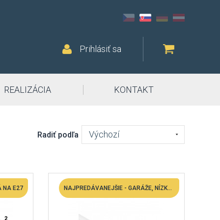
Prihlásiť sa
REALIZÁCIA
KONTAKT
Výchozí
Radiť podľa
Á NA E27
NAJPREDÁVANEJŠIE - GARÁŽE, NÍZKE HALY ATĎ.