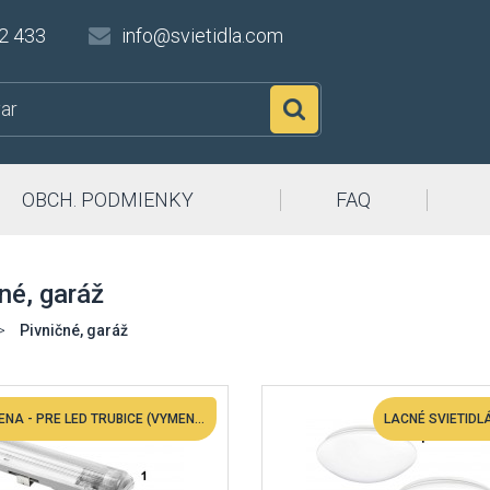
2 433
info@svietidla.com
Hľadať
OBCH. PODMIENKY
FAQ
né, garáž
>
Pivničné, garáž
TOP CENA - PRE LED TRUBICE (VYMENITEĽNÉ)
LACNÉ SVIETIDL