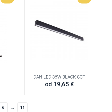
DAN LED 36W BLACK CCT
B
od 19,65 €
…
8
11