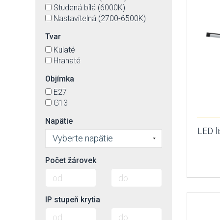
Studená bílá (6000K)
Nastavitelná (2700-6500K)
Tvar
Kulaté
Hranaté
Objímka
E27
G13
Napätie
LED l
Vyberte napätie
Počet žárovek
IP stupeň krytia