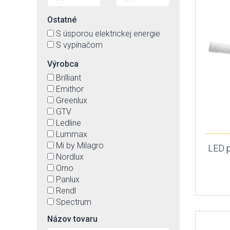
Ostatné
S úsporou elektrickej energie
S vypínačom
Výrobca
Brilliant
Emithor
Greenlux
GTV
Ledline
Lummax
Mi by Milagro
LED 
Nordlux
Orno
Panlux
Rendl
Spectrum
Strühm-Ideus
Názov tovaru