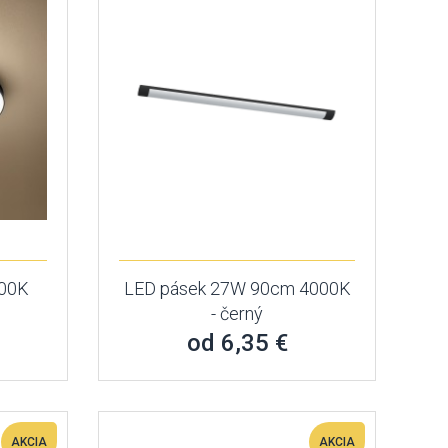
000K
LED pásek 27W 90cm 4000K
- černý
od 6,35 €
AKCIA
AKCIA