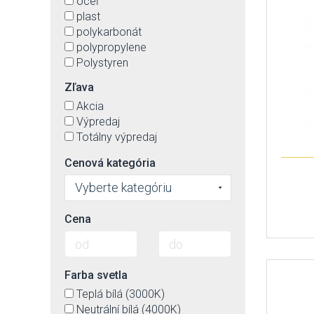
oceľ
plast
polykarbonát
polypropylene
Polystyren
ratan
Zľava
sklo
Akcia
Výpredaj
Totálny výpredaj
Cenová kategória
Vyberte kategóriu
Cena
Farba svetla
Teplá bílá (3000K)
Neutrální bílá (4000K)