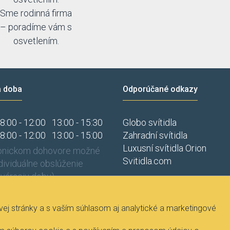
Sme rodinná firma
– poradíme vám s
osvetlením.
a doba
Odporúčané odkazy
8:00 - 12:00
13:00 - 15:30
Globo svítidla
8:00 - 12:00
13:00 - 15:00
Zahradní svítidla
Luxusní svítidla Orion
fonickom dohovore možné
Svitidla.com
ndividuálne obslúženie
váraciu dobu).
j stránky a s vaším súhlasom aj analytické a marketingové