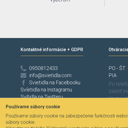
Kontaktné informácie + GDPR
Otváraci
0950812433
PO - ŠT
info@svietidla.com
PIA
Svietidla na Facebooku
Po tele
Svíetidla na Instagramu
zaistiť i
Svítidla na Twitteru
(mimo ot
Ochrana osobních údajů
Používame súbory cookie
Odstúpenie od zmluvy
Používame súbory cookie na zabezpečenie funkčnosti webove
súbory cookie.