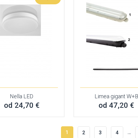
Nella LED
Limea gigant W+
od 24,70 €
od 47,20 €
1
…
2
3
4