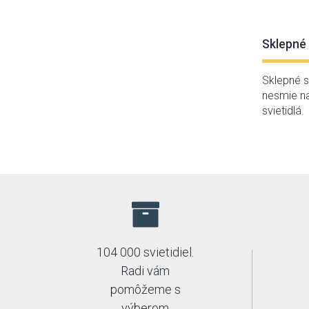
Sklepné 
Sklepné s
nesmie na
svietidlá.
104 000 svietidiel.
Radi vám
pomôžeme s
výberom