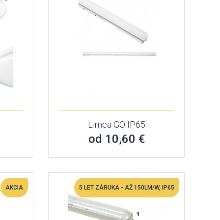
Limea GO IP65
od 10,60 €
AKCIA
5 LET ZÁRUKA - AŽ 150LM/W, IP65