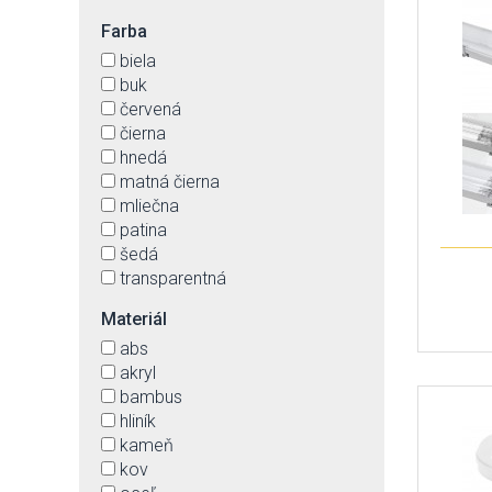
Farba
biela
buk
červená
čierna
hnedá
matná čierna
mliečna
patina
šedá
transparentná
Materiál
abs
akryl
bambus
hliník
kameň
kov