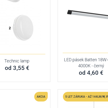
LED pásek Batten 18W
Technic lamp
4000K - černý
od 3,55 €
od 4,60 €
AKCIA
5 LET ZÁRUKA - AŽ 144LM/W, IP