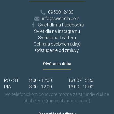
0950812433
info@svietidla.com
Svietidla na Facebooku
Svíetidla na Instagramu
Svítidla na Twitteru
Ochrana osobních údajů
Odstúpenie od zmluvy
Otváracia doba
PO - ŠT
8:00 - 12:00
13:00 - 15:30
PIA
8:00 - 12:00
13:00 - 15:00
Po telefonickom dohovore možné zaistiť individuálne
obslúženie (mimo otváraciu dobu).