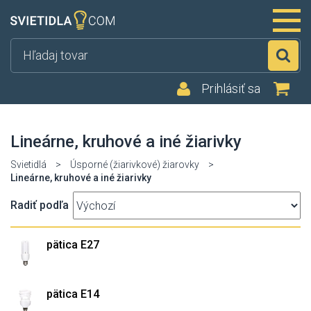
Hľ
Prihlásiť sa
Lineárne, kruhové a iné žiarivky
Svietidlá
>
Úsporné (žiarivkové) žiarovky
>
Lineárne, kruhové a iné žiarivky
Radiť podľa
pätica E27
pätica E14