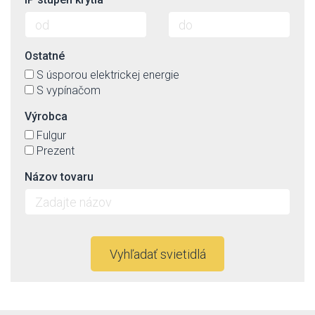
Ostatné
S úsporou elektrickej energie
S vypínačom
Výrobca
Fulgur
Prezent
Názov tovaru
Vyhľadať svietidlá