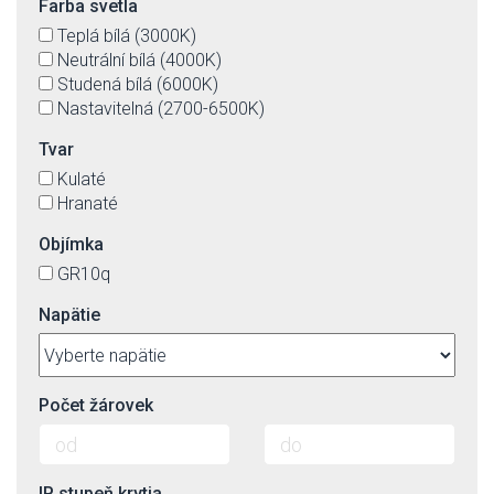
Farba svetla
Teplá bílá (3000K)
Neutrální bílá (4000K)
Studená bílá (6000K)
Nastavitelná (2700-6500K)
Tvar
Kulaté
Hranaté
Objímka
GR10q
Napätie
Počet žárovek
IP stupeň krytia