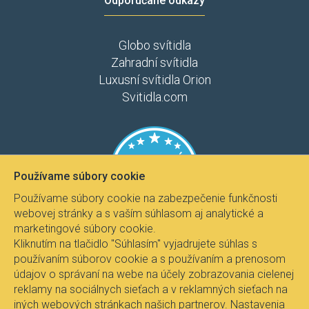
Odporúčané odkazy
Globo svítidla
Zahradní svítidla
Luxusní svítidla Orion
Svitidla.com
Používame súbory cookie
Používame súbory cookie na zabezpečenie funkčnosti
webovej stránky a s vaším súhlasom aj analytické a
marketingové súbory cookie.
Kliknutím na tlačidlo "Súhlasím" vyjadrujete súhlas s
používaním súborov cookie a s používaním a prenosom
údajov o správaní na webe na účely zobrazovania cielenej
reklamy na sociálnych sieťach a v reklamných sieťach na
iných webových stránkach našich partnerov. Nastavenia