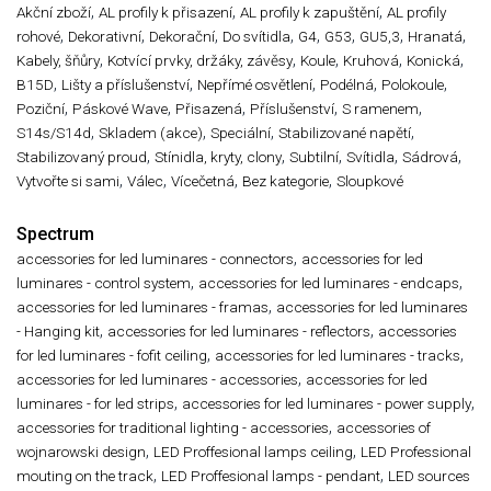
,
,
,
Akční zboží
AL profily k přisazení
AL profily k zapuštění
AL profily
,
,
,
,
,
,
,
,
rohové
Dekorativní
Dekorační
Do svítidla
G4
G53
GU5,3
Hranatá
,
,
,
,
,
Kabely, šňůry
Kotvící prvky, držáky, závěsy
Koule
Kruhová
Konická
,
,
,
,
,
B15D
Lišty a příslušenství
Nepřímé osvětlení
Podélná
Polokoule
,
,
,
,
,
Poziční
Páskové Wave
Přisazená
Příslušenství
S ramenem
,
,
,
,
S14s/S14d
Skladem (akce)
Speciální
Stabilizované napětí
,
,
,
,
,
Stabilizovaný proud
Stínidla, kryty, clony
Subtilní
Svítidla
Sádrová
,
,
,
,
Vytvořte si sami
Válec
Vícečetná
Bez kategorie
Sloupkové
Spectrum
,
accessories for led luminares - connectors
accessories for led
,
,
luminares - control system
accessories for led luminares - endcaps
,
accessories for led luminares - framas
accessories for led luminares
,
,
- Hanging kit
accessories for led luminares - reflectors
accessories
,
,
for led luminares - fofit ceiling
accessories for led luminares - tracks
,
accessories for led luminares - accessories
accessories for led
,
,
luminares - for led strips
accessories for led luminares - power supply
,
accessories for traditional lighting - accessories
accessories of
,
,
wojnarowski design
LED Proffesional lamps ceiling
LED Professional
,
,
mouting on the track
LED Proffesional lamps - pendant
LED sources