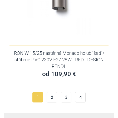
RON W 15/25 nástěnná Monaco holubí šeď /
stříbrné PVC 230V E27 28W - RED - DESIGN
RENDL
od 109,90 €
1
2
3
4