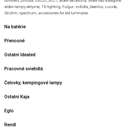
,
,
,
,
osvětlení_svitidla
tl3020_3021
aldex-akcesoria
Aldex-bez kategorie
,
,
,
,
,
aldex-lampy aktyvne
TK-lighting
Fulgur
svítidla_Geenlux
Lucide
,
,
Strühm
spectrum
accessories for led luminares
Na batérie
Přenosné
Ostatní Idealed
Pracovné svietidlá
Čelovky, kempingové lampy
Ostatní Kaja
Eglo
Rendl