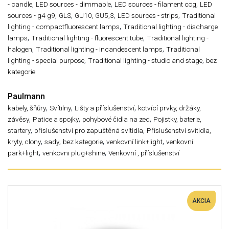
,
,
,
- candle
LED sources - dimmable
LED sources - filament cog
LED
,
,
,
,
sources - g4 g9
GLS
GU10, GU5,3
LED sources - strips
Traditional
,
lighting - compactfluorescent lamps
Traditional lighting - discharge
,
,
lamps
Traditional lighting - fluorescent tube
Traditional lighting -
,
,
halogen
Traditional lighting - incandescent lamps
Traditional
,
,
lighting - special purpose
Traditional lighting - studio and stage
bez
kategorie
Paulmann
,
,
,
kabely, šňůry
Svítilny
Lišty a příslušenství
kotvící prvky, držáky,
,
,
,
závěsy
Patice a spojky
pohybové čidla na zed
Pojistky, baterie,
,
,
startery
přislušenství pro zapuštěná svítidla
Příslušenství svítidla,
,
,
,
,
kryty, clony
sady
bez kategorie
venkovní link+light
venkovní
,
,
park+light
venkovni plug+shine
Venkovní , příslušenství
AKCIA