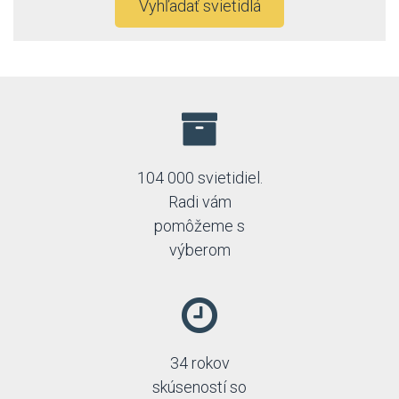
Vyhľadať svietidlá
104 000 svietidiel.
Radi vám
pomôžeme s
výberom
34 rokov
skúseností so