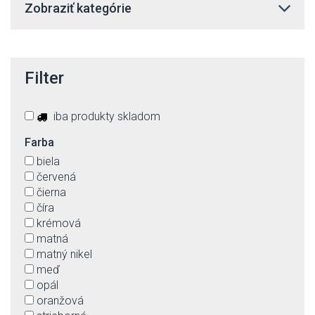
Zobraziť kategórie
Filter
iba produkty skladom
Farba
biela
červená
čierna
číra
krémová
matná
matný nikel
meď
opál
oranžová