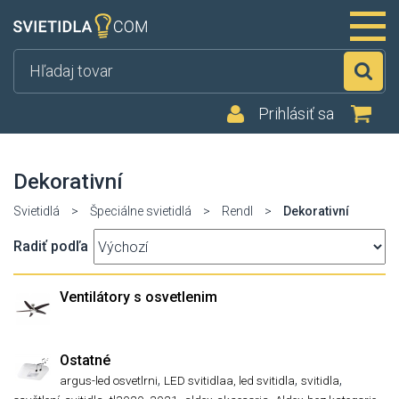
Hľ
Prihlásiť sa
Dekorativní
Svietidlá
>
Špeciálne svietidlá
>
Rendl
>
Dekorativní
Radiť podľa
Ventilátory s osvetlenim
Ostatné
,
,
,
argus-led osvetlrni
LED svitidlaa, led svitidla
svitidla