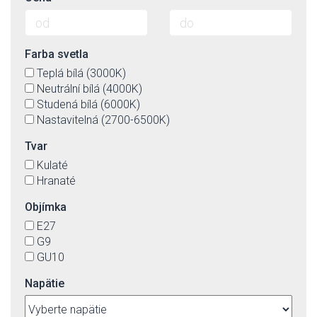
Farba svetla
Teplá bílá (3000K)
Neutrální bílá (4000K)
Studená bílá (6000K)
Nastavitelná (2700-6500K)
Tvar
Kulaté
Hranaté
Objímka
E27
G9
GU10
Napätie