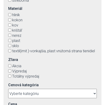
strieborná
šedá
Materiál
zelená
hliník
zlatá
kokon
kov
krištáľ
nerez
plast
sklo
textil(imit.)-vonkajšia, plast vnútorná strana tienidiel
Zľava
Akcia
Výpredaj
Totálny výpredaj
Cenová kategória
Cena