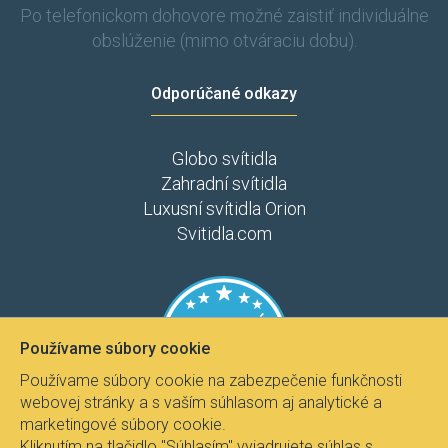
Po telefonickom dohovore možné zaistiť individuálne
obslúženie (mimo otváraciu dobu).
Odporúčané odkazy
Globo svítidla
Zahradní svítidla
Luxusní svítidla Orion
Svitidla.com
Používame súbory cookie
Používame súbory cookie na zabezpečenie funkčnosti
webovej stránky a s vaším súhlasom aj analytické a
marketingové súbory cookie.
Kliknutím na tlačidlo "Súhlasím" vyjadrujete súhlas s