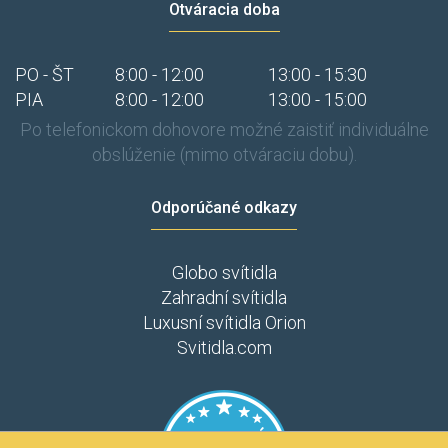
Otváracia doba
PO - ŠT
8:00 - 12:00
13:00 - 15:30
PIA
8:00 - 12:00
13:00 - 15:00
Po telefonickom dohovore možné zaistiť individuálne
obslúženie (mimo otváraciu dobu).
Odporúčané odkazy
Globo svítidla
Zahradní svítidla
Luxusní svítidla Orion
Svitidla.com