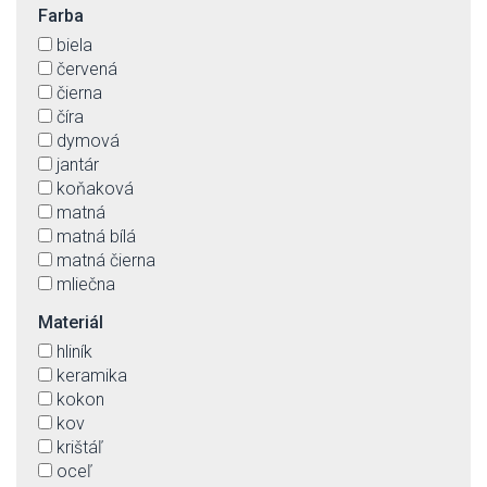
Farba
biela
červená
čierna
číra
dymová
jantár
koňaková
matná
matná bílá
matná čierna
mliečna
modrá
Materiál
opál
hliník
oranžová
keramika
strieborná
kokon
transparentná
kov
zelená
krištáľ
zlatá
oceľ
žltá