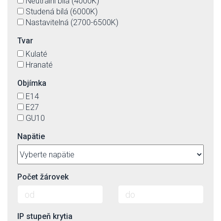
Neutrální bílá (4000K)
Studená bílá (6000K)
Nastavitelná (2700-6500K)
Tvar
Kulaté
Hranaté
Objímka
E14
E27
GU10
Napätie
Počet žárovek
IP stupeň krytia