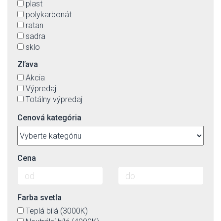
plast
polykarbonát
ratan
sadra
sklo
textil(imit.)-vonkajšia, plast vnútorná strana tienidiel
Zľava
Akcia
Výpredaj
Totálny výpredaj
Cenová kategória
Cena
Farba svetla
Teplá bílá (3000K)