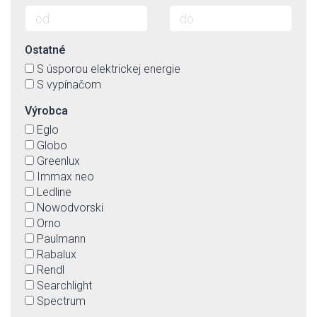
Ostatné
S úsporou elektrickej energie
S vypínačom
Výrobca
Eglo
Globo
Greenlux
Immax neo
Ledline
Nowodvorski
Orno
Paulmann
Rabalux
Rendl
Searchlight
Spectrum