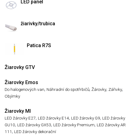
LED panel
žiarivky/trubica
Patica R7S
Žiarovky GTV
Žiarovky Emos
,
,
,
,
Do halogenových van
Náhradní do spotřrbičů
Žárovky
Zářivky
Objímky
Žiarovky MI
,
,
,
LED žárovky E27
LED žárovky E14
LED žárovky G9
LED žárovky
,
,
,
GU10
LED žárovky GX53
LED žárovky Premium
LED žárovky AR
,
111
LED žárovky dekorační