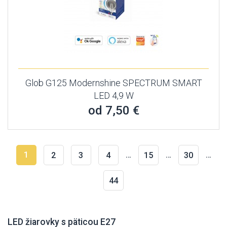
Glob G125 Modernshine SPECTRUM SMART
LED 4,9 W
od 7,50 €
1
…
…
…
2
3
4
15
30
44
LED žiarovky s päticou E27