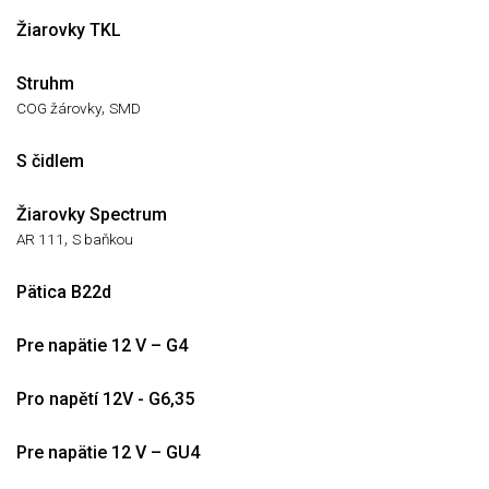
Žiarovky TKL
Struhm
,
COG žárovky
SMD
S čidlem
Žiarovky Spectrum
,
AR 111
S baňkou
Pätica B22d
Pre napätie 12 V – G4
Pro napětí 12V - G6,35
Pre napätie 12 V – GU4