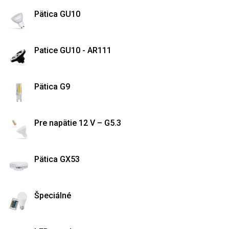
Pätica GU10
Patice GU10 - AR111
Pätica G9
Pre napätie 12 V – G5.3
Pätica GX53
Špeciálné