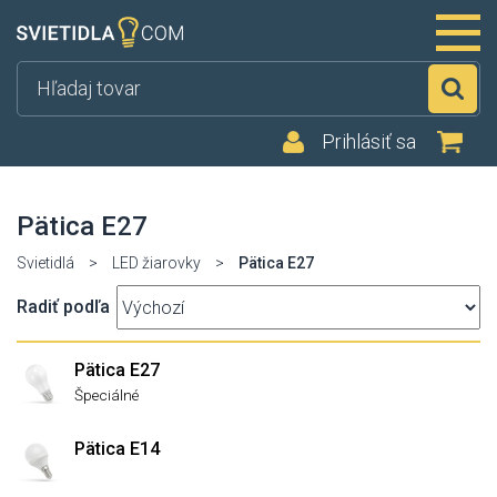
Hľ
Prihlásiť sa
Pätica E27
Svietidlá
>
LED žiarovky
>
Pätica E27
Radiť podľa
Pätica E27
Špeciálné
Pätica E14