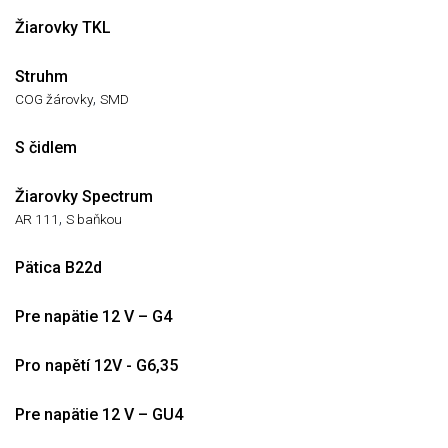
Žiarovky TKL
Struhm
,
COG žárovky
SMD
S čidlem
Žiarovky Spectrum
,
AR 111
S baňkou
Pätica B22d
Pre napätie 12 V – G4
Pro napětí 12V - G6,35
Pre napätie 12 V – GU4