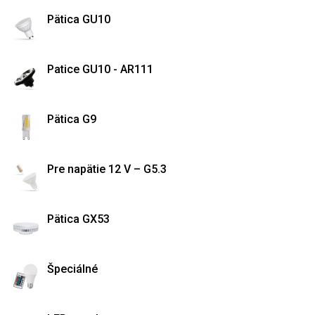
Pätica GU10
Patice GU10 - AR111
Pätica G9
Pre napätie 12 V – G5.3
Pätica GX53
Špeciálné