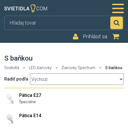
Hľ
Prihlásiť sa
S baňkou
Svietidlá
>
LED žiarovky
>
Žiarovky Spectrum
>
S baňkou
Radiť podľa
Pätica E27
Špeciálné
Pätica E14