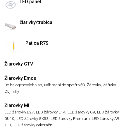
LED panel
žiarivky/trubica
Patica R7S
Žiarovky GTV
Žiarovky Emos
,
,
,
,
Do halogenových van
Náhradní do spotřrbičů
Žárovky
Zářivky
Objímky
Žiarovky MI
,
,
,
LED žárovky E27
LED žárovky E14
LED žárovky G9
LED žárovky
,
,
,
GU10
LED žárovky GX53
LED žárovky Premium
LED žárovky AR
,
111
LED žárovky dekorační