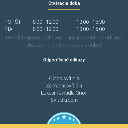
Otváracia doba
PO - ŠT
8:00 - 12:00
13:00 - 15:30
PIA
8:00 - 12:00
13:00 - 15:00
Po telefonickom dohovore možné zaistiť individuálne
obslúženie (mimo otváraciu dobu).
Odporúčané odkazy
Globo svítidla
Zahradní svítidla
Luxusní svítidla Orion
Svitidla.com