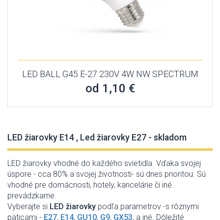
LED BALL G45 E-27 230V 4W NW SPECTRUM
od 1,10 €
LED žiarovky E14 , Led žiarovky E27 - skladom
LED žiarovky vhodné do každého svietidla. Vďaka svojej
úspore - cca 80% a svojej životnosti- sú dnes prioritou. Sú
vhodné pre domácnosti, hotely, kancelárie či iné
prevádzkarne.
Vyberajte si
LED žiarovky
podľa parametrov -s rôznymi
päticami -
E27
,
E14
,
GU10
,
G9
,
GX53
, a iné. Dôležité