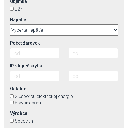
Objímka
E27
Napätie
Počet žárovek
IP stupeň krytia
Ostatné
S úsporou elektrickej energie
S vypínačom
Výrobca
Spectrum