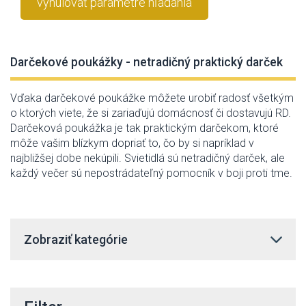
vynulovať parametre hľadania
Darčekové poukážky - netradičný praktický darček
Vďaka
darčekové
poukážke
môžete urobiť
radosť všetkým
o ktorých viete
,
že
si
zariaďujú
domácnosť
či
dostavujú
RD
.
Darčeková
poukážka je
tak
praktickým
darčekom
,
ktoré
môže
vašim
blízkym
dopriať
to
,
čo
by
si napríklad
v
najbližšej dobe
nekúpili
.
Svietidlá sú
netradičný darček
,
ale
každý
večer
sú
nepostrádateľný
pomocník v
boji
proti
tme
.
Zobraziť kategórie