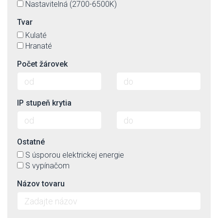
Nastavitelná (2700-6500K)
Tvar
Kulaté
Hranaté
Počet žárovek
IP stupeň krytia
Ostatné
S úsporou elektrickej energie
S vypínačom
Názov tovaru