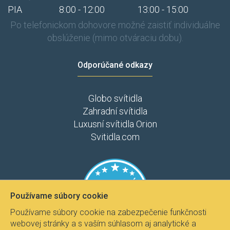
PIA
8:00 - 12:00
13:00 - 15:00
Po telefonickom dohovore možné zaistiť individuálne
obslúženie (mimo otváraciu dobu).
Odporúčané odkazy
Globo svítidla
Zahradní svítidla
Luxusní svítidla Orion
Svitidla.com
Používame súbory cookie
Používame súbory cookie na zabezpečenie funkčnosti
webovej stránky a s vaším súhlasom aj analytické a