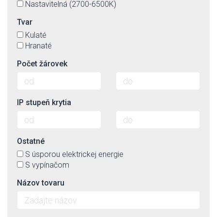
Nastavitelná (2700-6500K)
Tvar
Kulaté
Hranaté
Počet žárovek
IP stupeň krytia
Ostatné
S úsporou elektrickej energie
S vypínačom
Názov tovaru