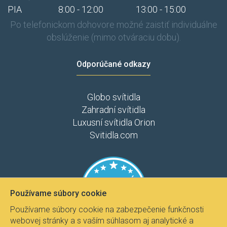
PIA
8:00 - 12:00
13:00 - 15:00
Po telefonickom dohovore možné zaistiť individuálne
obslúženie (mimo otváraciu dobu).
Odporúčané odkazy
Globo svítidla
Zahradní svítidla
Luxusní svítidla Orion
Svitidla.com
Používame súbory cookie
Používame súbory cookie na zabezpečenie funkčnosti
webovej stránky a s vaším súhlasom aj analytické a