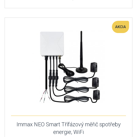
AKCIA
Immax NEO Smart Třífázový měřič spotřeby
energie, WiFi