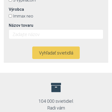
S vypínačom
Výrobca
Immax neo
Názov tovaru
Vyhľadať svietidlá
104 000 svietidiel.
Radi vám