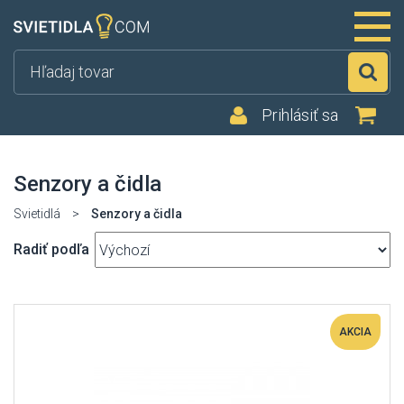
Hľ
Prihlásiť sa
Senzory a čidla
Svietidlá
>
Senzory a čidla
Radiť podľa
AKCIA