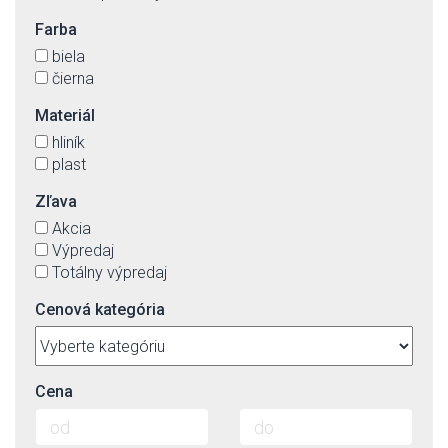
Farba
biela
čierna
Materiál
hliník
plast
Zľava
Akcia
Výpredaj
Totálny výpredaj
Cenová kategória
Cena