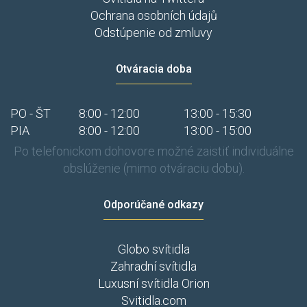
Ochrana osobních údajů
Odstúpenie od zmluvy
Otváracia doba
PO - ŠT
8:00 - 12:00
13:00 - 15:30
PIA
8:00 - 12:00
13:00 - 15:00
Po telefonickom dohovore možné zaistiť individuálne
obslúženie (mimo otváraciu dobu).
Odporúčané odkazy
Globo svítidla
Zahradní svítidla
Luxusní svítidla Orion
Svitidla.com