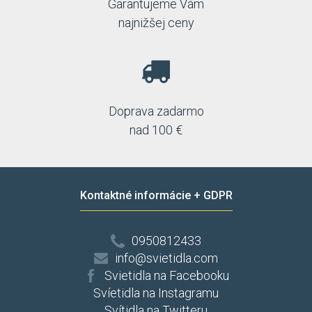
Garantujeme Vám
najnižšej ceny
Doprava zadarmo
nad 100 €
Kontaktné informácie + GDPR
0950812433
info@svietidla.com
Svietidla na Facebooku
Svíetidla na Instagramu
Svítidla na Twitteru