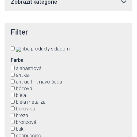
Zobraziť kategórie
Filter
iba produkty skladom
Farba
alabastrová
antika
antracit - tmavo šedá
béžová
biela
biela metalíza
borovica
breza
bronzová
buk
cappuccino