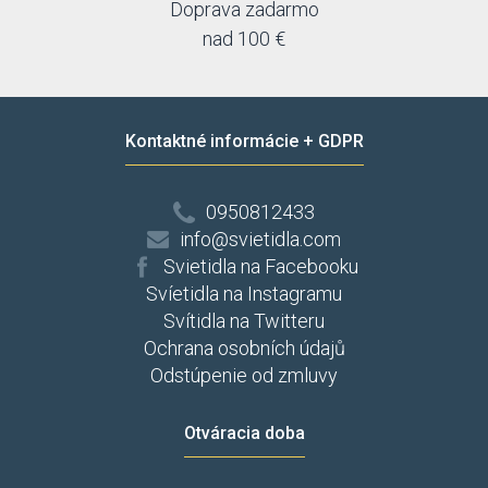
Max-light
Doprava zadarmo
Mi by Milagro
nad 100 €
Nedes
Nordlux
Nowodvorski
Odeon
Kontaktné informácie + GDPR
OEM
Orion
Orno
0950812433
Osram
info@svietidla.com
Palnas
Panlux
Svietidla na Facebooku
Paul Neuhaus
Svíetidla na Instagramu
Paulmann
Svítidla na Twitteru
Perenz
Ochrana osobních údajů
Philips
Odstúpenie od zmluvy
Polamp
Prezent
Rabalux
Otváracia doba
Rabaluxx
Reality