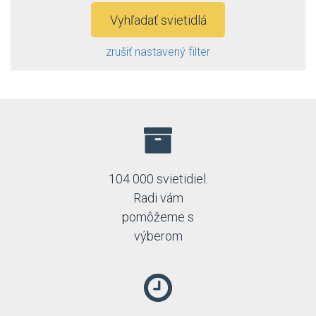
Emithor
Vyhľadať svietidlá
Emos
Esto
zrušiť nastavený filter
Fabas
FARO
Fire-lux
Fulgur
General Electric
Globo
Greenlux
GTV
104 000 svietidiel.
Holdbox
Radi vám
Honsel
Idea led
pomôžeme s
Ideal Lux
výberom
Immax neo
Italux
Jupiter
Kaja
Kanlux