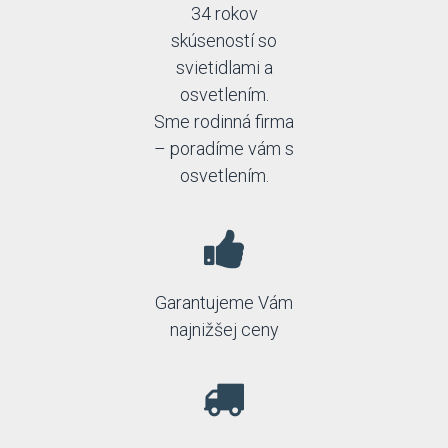
Keter lighting
34 rokov
Klik
skúseností so
Lamkur
svietidlami a
Lampex
osvetlením.
LampGustaf
Landa
Sme rodinná firma
Led2
– poradíme vám s
Ledline
osvetlením.
Linealight
Lucide
Lucis
Luminex
Lummax
Lummax2
Garantujeme Vám
Luxera
najnižšej ceny
MADE
Manámaná
Markslöjd
Massive
Masterlight