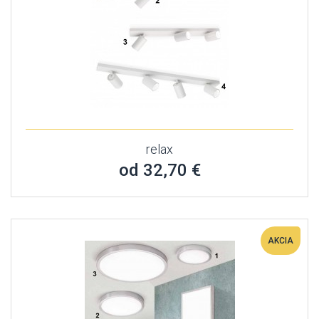
relax
od 32,70 €
AKCIA