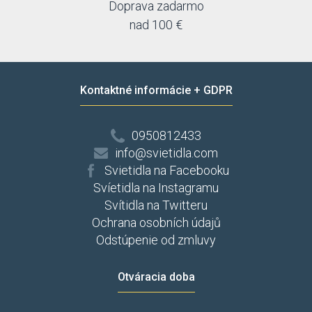
Max-light
Doprava zadarmo
Mi by Milagro
nad 100 €
Nedes
Nordlux
Nowodvorski
Odeon
Kontaktné informácie + GDPR
OEM
Orion
Orno
0950812433
Osram
info@svietidla.com
Palnas
Panlux
Svietidla na Facebooku
Paul Neuhaus
Svíetidla na Instagramu
Paulmann
Svítidla na Twitteru
Perenz
Ochrana osobních údajů
Philips
Odstúpenie od zmluvy
Polamp
Prezent
Rabalux
Otváracia doba
Rabaluxx
Reality