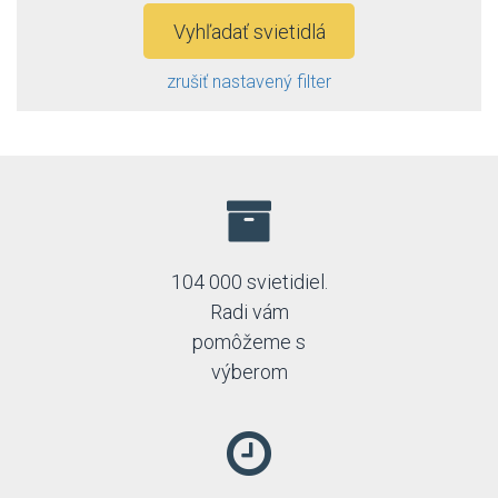
Emithor
Vyhľadať svietidlá
Emos
Esto
zrušiť nastavený filter
Fabas
FARO
Fire-lux
Fulgur
General Electric
Globo
Greenlux
GTV
104 000 svietidiel.
Holdbox
Radi vám
Honsel
Idea led
pomôžeme s
Ideal Lux
výberom
Immax neo
Italux
Jupiter
Kaja
Kanlux