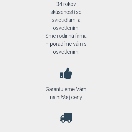
Keter lighting
34 rokov
Klik
skúseností so
Lamkur
svietidlami a
Lampex
osvetlením.
LampGustaf
Landa
Sme rodinná firma
Led2
– poradíme vám s
Ledline
osvetlením.
Linealight
Lucide
Lucis
Luminex
Lummax
Lummax2
Garantujeme Vám
Luxera
najnižšej ceny
MADE
Manámaná
Markslöjd
Massive
Masterlight