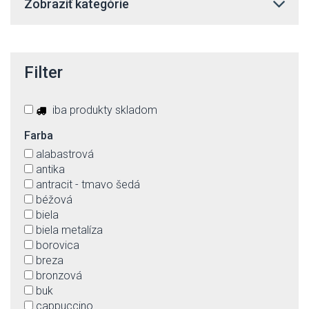
Zobraziť kategórie
Filter
iba produkty skladom
Farba
alabastrová
antika
antracit - tmavo šedá
béžová
biela
biela metalíza
borovica
breza
bronzová
buk
cappuccino