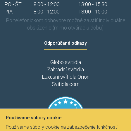
PO - ŠT
8:00 - 12:00
13:00 - 15:30
Rendl
Searchlight
PIA
8:00 - 12:00
13:00 - 15:00
Schrack
Po telefonickom dohovore možné zaistiť individuálne
Sigma
obslúženie (mimo otváraciu dobu).
Skylighting
SLV
Sollux
Odporúčané odkazy
Spectrum
Spot Light
Globo svítidla
Steinel
Strühm-Ideus
Zahradní svítidla
Tekielak
Luxusní svítidla Orion
Temar
Svitidla.com
Thoro
TK Lighting
Top-light
Trio
Wofi
Používame súbory cookie
Zumaline
Používame súbory cookie na zabezpečenie funkčnosti